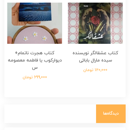
کتاب عشقالگر نویسنده
کتاب هجرت ناتمام+
ک
سیده مارال بابائی
دیوارکوب یا فاطمه معصومه
س
120,000 تومان
699,000 تومان
دیدگاه‌ها