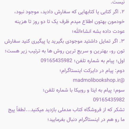
نیست.
۲. اگر کتابی یا کتابهایی که سفارش دادید، موجود نبود،
خودمون بهتون اطلاع میدم ظرف یک تا دو روز تا هزینه
عودت داده بشه انشاءالله؛
۳. اگر تمایل داشتید موجودی بگیرید یا پیگیری کنید سفارش
تون رو، بهترین و سریع ترین روش ها به ترتیب زیر هست؛
اول؛ پیام به شماره تلفن؛ 09165435982
دوم: پیام در دایرکت اینستاگرام؛
@madmolibookshop.ir
سوم؛ پیام به ایتا و روبیکا با شماره تلفن؛
09165435982
تشکر که از فروشگاه کتاب مدملی بازدید میکنید...لطفاً پیج
ما رو هم در اینستاگرام دنبال بفرمایید؛