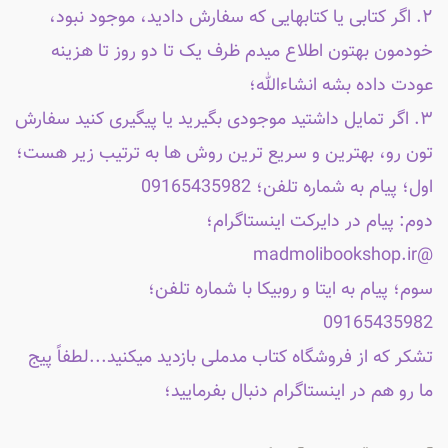
۲. اگر کتابی یا کتابهایی که سفارش دادید، موجود نبود،
خودمون بهتون اطلاع میدم ظرف یک تا دو روز تا هزینه
عودت داده بشه انشاءالله؛
۳. اگر تمایل داشتید موجودی بگیرید یا پیگیری کنید سفارش
تون رو، بهترین و سریع ترین روش ها به ترتیب زیر هست؛
اول؛ پیام به شماره تلفن؛ 09165435982
دوم: پیام در دایرکت اینستاگرام؛
@madmolibookshop.ir
سوم؛ پیام به ایتا و روبیکا با شماره تلفن؛
09165435982
تشکر که از فروشگاه کتاب مدملی بازدید میکنید...لطفاً پیج
ما رو هم در اینستاگرام دنبال بفرمایید؛