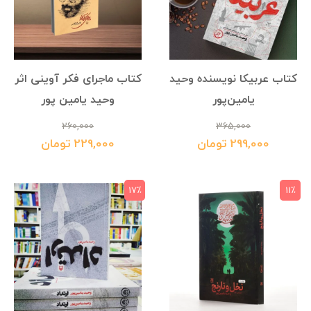
کتاب عربیکا نویسنده وحید
کتاب ماجرای فکر آوینی اثر
یامین‌پور
وحید یامین پور
260,000
365,000
299,000 تومان
229,000 تومان
17٪
11٪