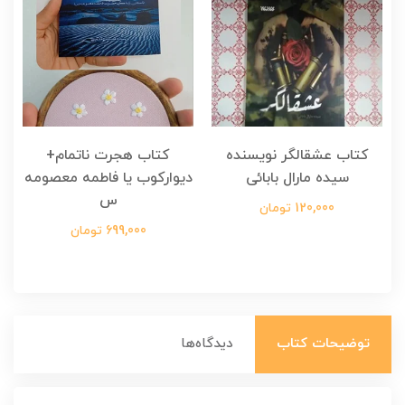
کتاب عشقالگر نویسنده
کتاب هجرت ناتمام+
ک
سیده مارال بابائی
دیوارکوب یا فاطمه معصومه
س
120,000 تومان
699,000 تومان
توضیحات کتاب
دیدگاه‌ها