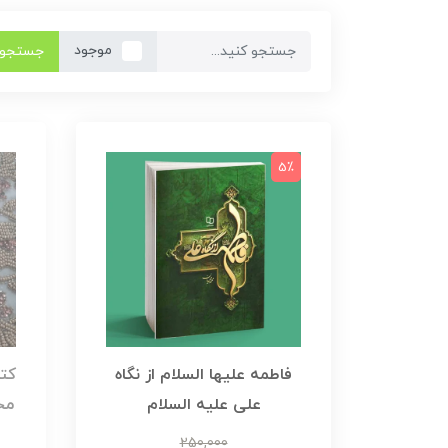
موجود
جستجو
5٪
فاطمه علیها السلام از نگاه
کتا
علی علیه السلام
مح
250,000