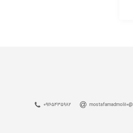
09165435982
mostafamadmoli10@