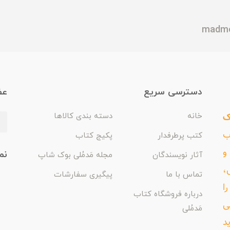
دسترسی سریع
عض
ک
خانه
دسته بندی کالاها
اب
کتب پرطرفدار
پکیج کتاب
و
نم
آثار نویسندگان
مجله مَدمُلی بوک شاپ
،
تماس با ما
پیگیری سفارشات
ا
درباره فروشگاه کتاب
ی
مَدمُلی
د