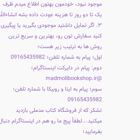
موجود نبود، خودمون بهتون اطلاع میدم ظرف
یک تا دو روز تا هزینه عودت داده بشه انشاءالله
۳. اگر تمایل داشتید موجودی بگیرید یا پیگیری
کنید سفارش تون رو، بهترین و سریع ترین
روش ها به ترتیب زیر هست؛
اول؛ پیام به شماره تلفن؛ 09165435982
دوم: پیام در دایرکت اینستاگرام؛
@madmolibookshop.ir
سوم؛ پیام به ایتا و روبیکا با شماره تلفن؛
09165435982
تشکر که از فروشگاه کتاب مدملی بازدید
میکنید...لطفاً پیج ما رو هم در اینستاگرام دنبال
بفرمایید؛