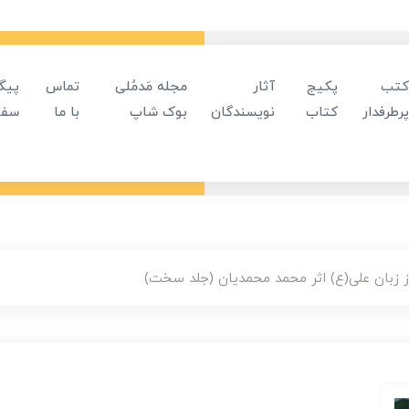
کتب
پکیج
آثار
مجله مَدمُلی
تماس
پیگ
پرطرفدار
کتاب
نویسندگان
بوک شاپ
با ما
سفا
ز زبان علی(ع) اثر محمد محمدیان (جلد سخت)