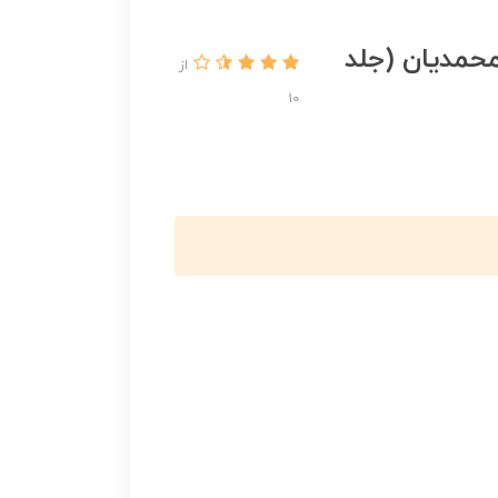
محمدیان (جلد
از
10