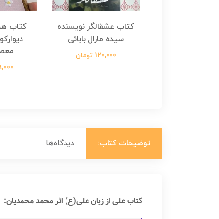
هجرت ناتمام اثر
کتاب عشقالگر نویسنده
کتاب هج
طفی مدملی
سیده مارال بابائی
دیوارکو
معص
124,000 تومان
120,000 تومان
699,000 ت
توضیحات کتاب:
دیدگاه‌ها
کتاب علی از زبان علی(ع) اثر محمد محمدیان: