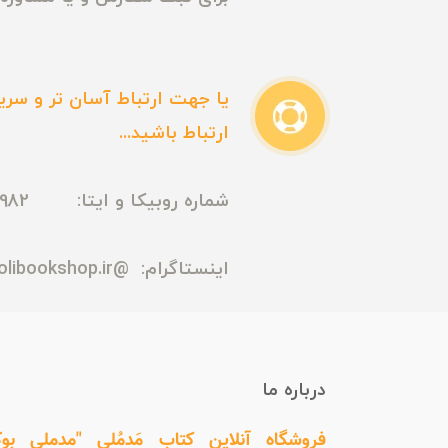
یا جهت ارتباط آسان تر و سریع
ارتباط باشید...
شماره روبیکا و ایتا: 09165435982
اینستاگرام:
@madmolibookshop.ir
درباره ما
فروشگاه آنلاین کتاب مَدمُلی "مدملی بو