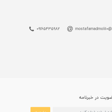
09165435982
mostafamadmoli10@
ویت در خبرنامه