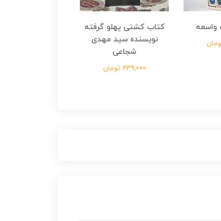
واسعه
کتاب کشتی پهلو گرفته
کتاب رسول مولت
نویسنده سید مهدی
نویسنده زینب عرفا
شجاعی
299,000 تومان
239,000 تومان