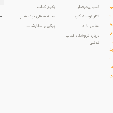
اب
کتب پرطرفدار
پکیج کتاب
و
نم
آثار نویسندگان
مجله مَدمُلی بوک شاپ
،
تماس با ما
پیگیری سفارشات
ا
درباره فروشگاه کتاب
ی
مَدمُلی
د
ب
د.
ی