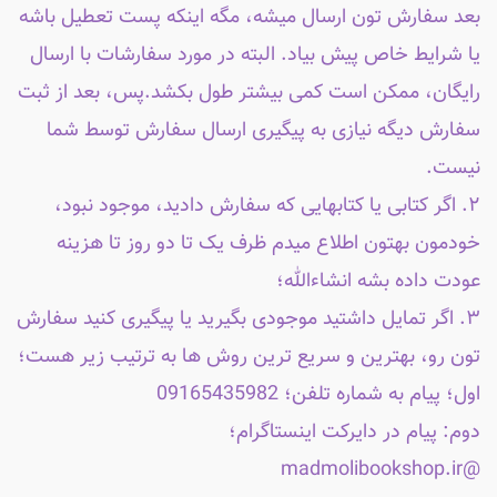
بعد سفارش تون ارسال میشه، مگه اینکه پست تعطیل باشه
یا شرایط خاص پیش بیاد. البته در مورد سفارشات با ارسال
رایگان، ممکن است کمی بیشتر طول بکشد.پس، بعد از ثبت
سفارش دیگه نیازی به پیگیری ارسال سفارش توسط شما
نیست.
۲. اگر کتابی یا کتابهایی که سفارش دادید، موجود نبود،
خودمون بهتون اطلاع میدم ظرف یک تا دو روز تا هزینه
عودت داده بشه انشاءالله؛
۳. اگر تمایل داشتید موجودی بگیرید یا پیگیری کنید سفارش
تون رو، بهترین و سریع ترین روش ها به ترتیب زیر هست؛
اول؛ پیام به شماره تلفن؛ 09165435982
دوم: پیام در دایرکت اینستاگرام؛
@madmolibookshop.ir