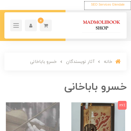
SEO Services Glendale
0
خانه
آثار نویسندگان
خسرو باباخانی
خسرو باباخانی
26٪