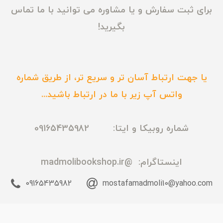
برای ثبت سفارش و یا مشاوره می توانید با ما تماس
بگیرید!
یا جهت ارتباط آسان تر و سریع تر، از طریق شماره
واتس آپ زیر با ما در ارتباط باشید...
شماره روبیکا و ایتا: 09165435982
اینستاگرام:
@madmolibookshop.ir
09165435982
mostafamadmoli10@yahoo.com