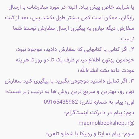
یا شرایط خاص پیش بیاد. البته در مورد سفارشات با ارسال
رایگان، ممکن است کمی بیشتر طول بکشد.پس، بعد از ثبت
سفارش دیگه نیازی به پیگیری ارسال سفارش توسط شما
نیست.
۲. اگر کتابی یا کتابهایی که سفارش دادید، موجود نبود،
خودمون بهتون اطلاع میدم ظرف یک تا دو روز تا هزینه
عودت داده بشه انشاءالله؛
۳. اگر تمایل داشتید موجودی بگیرید یا پیگیری کنید سفارش
تون رو، بهترین و سریع ترین روش ها به ترتیب زیر هست؛
اول؛ پیام به شماره تلفن؛ 09165435982
دوم: پیام در دایرکت اینستاگرام؛
@madmolibookshop.ir
سوم؛ پیام به ایتا و روبیکا با شماره تلفن؛