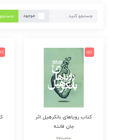
موجود
جستجو
2٪
15٪
کتاب رویاهای بانکرهیل اثر
کت
جان فانته
220,000