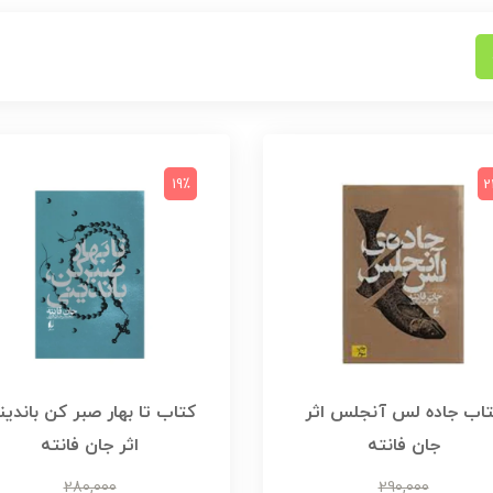
19٪
2
اب جاده لس آنجلس اثر
کتاب تا بهار صبر کن باندی
جان فانته
اثر جان فانته
280,000
290,000