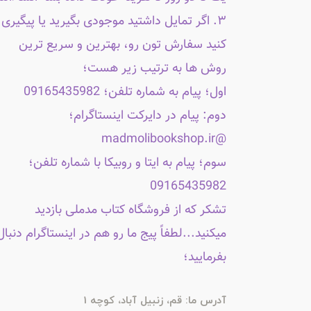
۳. اگر تمایل داشتید موجودی بگیرید یا پیگیری
کنید سفارش تون رو، بهترین و سریع ترین
روش ها به ترتیب زیر هست؛
اول؛ پیام به شماره تلفن؛ 09165435982
دوم: پیام در دایرکت اینستاگرام؛
@madmolibookshop.ir
سوم؛ پیام به ایتا و روبیکا با شماره تلفن؛
09165435982
تشکر که از فروشگاه کتاب مدملی بازدید
میکنید...لطفاً پیج ما رو هم در اینستاگرام دنبال
بفرمایید؛
آدرس ما: قم، زنبیل آباد، کوچه 1