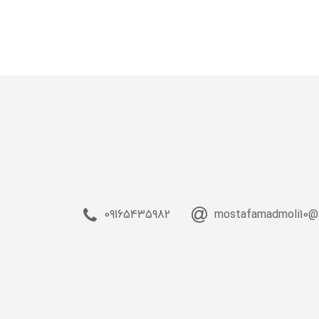
09165435982
mostafamadmoli10@