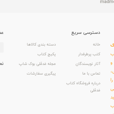
دسترسی سریع
عض
ک
خانه
دسته بندی کالاها
اب
کتب پرطرفدار
پکیج کتاب
و
نم
آثار نویسندگان
مجله مَدمُلی بوک شاپ
،
تماس با ما
پیگیری سفارشات
ا
درباره فروشگاه کتاب
ی
مَدمُلی
د
ب