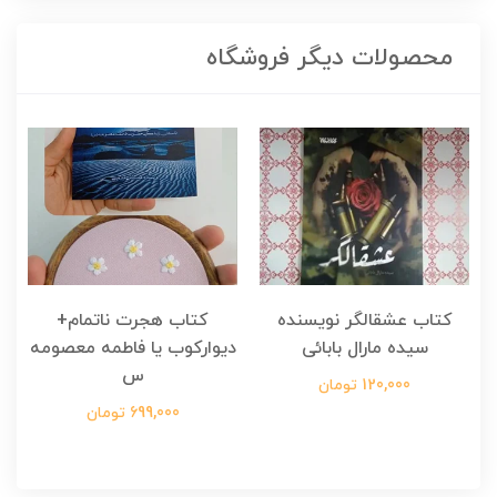
محصولات دیگر فروشگاه
کتاب عشقالگر نویسنده
کتاب هجرت ناتمام+
ک
سیده مارال بابائی
دیوارکوب یا فاطمه معصومه
س
120,000 تومان
699,000 تومان