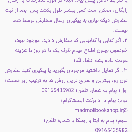
یا شرایط خاص پیش بیاد. البته در مورد سفارشات با ارسال
رایگان، ممکن است کمی بیشتر طول بکشد.پس، بعد از ثبت
سفارش دیگه نیازی به پیگیری ارسال سفارش توسط شما
نیست.
۲. اگر کتابی یا کتابهایی که سفارش دادید، موجود نبود،
خودمون بهتون اطلاع میدم ظرف یک تا دو روز تا هزینه
عودت داده بشه انشاءالله؛
۳. اگر تمایل داشتید موجودی بگیرید یا پیگیری کنید سفارش
تون رو، بهترین و سریع ترین روش ها به ترتیب زیر هست؛
اول؛ پیام به شماره تلفن؛ 09165435982
دوم: پیام در دایرکت اینستاگرام؛
@madmolibookshop.ir
سوم؛ پیام به ایتا و روبیکا با شماره تلفن؛
09165435982