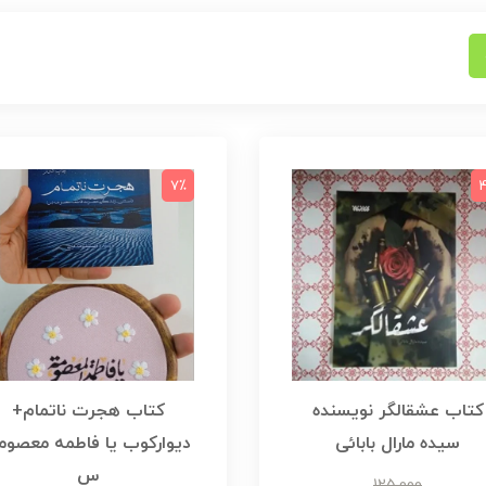
7٪
کتاب عشقالگر نویسنده
کتاب هجرت ناتمام+
سیده مارال بابائی
دیوارکوب یا فاطمه معصوم
س
125,000