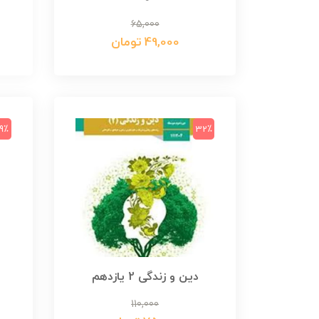
65,000
49,000 تومان
9٪
32٪
دین و زندگی 2 یازدهم
110,000