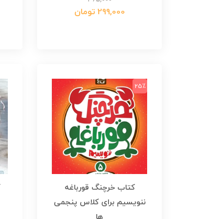
299,000 تومان
25٪
کتاب خرچنگ قورباغه
ک
ننویسیم برای کلاس پنجمی
ها