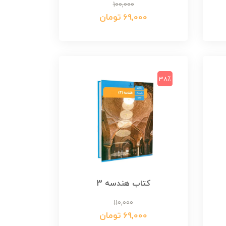
100,000
69,000 تومان
38٪
کتاب هندسه 3
110,000
69,000 تومان