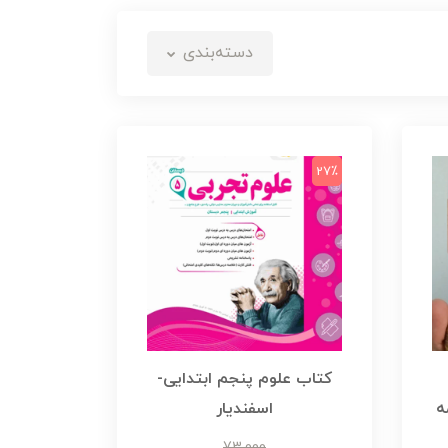
دسته‌بندی
27٪
کتاب علوم پنجم ابتدایی-
ه
اسفندیار
73,000