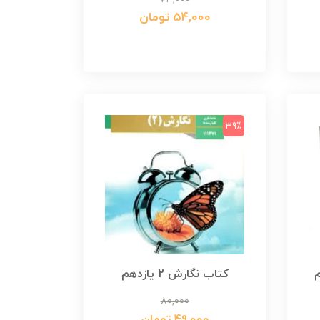
54,000 تومان
39٪
هم
کتاب نگارش 2 یازدهم
80,000