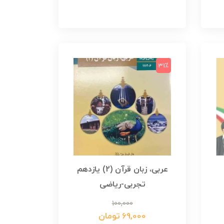
31٪
عربی، زبان قرآن (2) یازدهم
تجربی-ریاضی
100,000
69,000 تومان