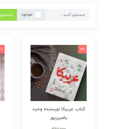
موجود
جستجو
4٪
19٪
کتاب عربیکا نویسنده وحید
یامین‌پور
365,000