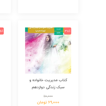
5٪
38٪
کتاب مدیریت خانواده و
سبک زندگی دوازدهم
110,000
69,000 تومان