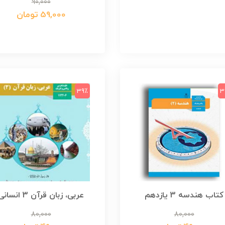
90,000
59,000 تومان
39٪
3
کتاب هندسه 3 یازدهم
عربی، زبان قرآن 3 انسانی
80,000
80,000