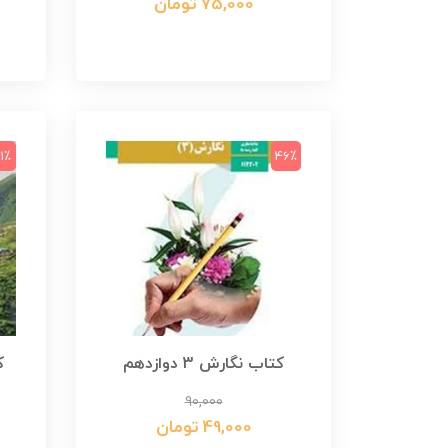
75,000 تومان
1٪
46٪
کتاب نگارش 3 دوازدهم
90,000
49,000 تومان