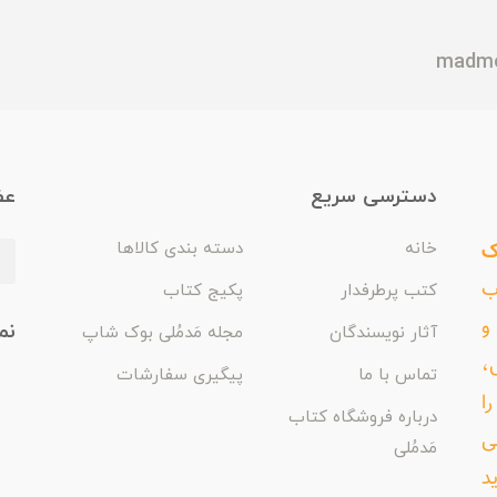
دسترسی سریع
عض
ک
خانه
دسته بندی کالاها
اب
کتب پرطرفدار
پکیج کتاب
و
نم
آثار نویسندگان
مجله مَدمُلی بوک شاپ
،
تماس با ما
پیگیری سفارشات
ا
درباره فروشگاه کتاب
ی
مَدمُلی
د