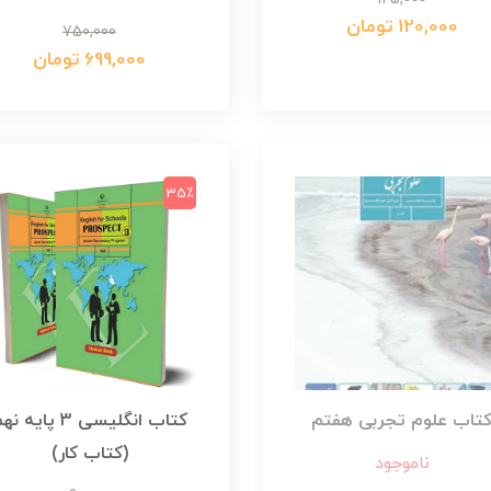
120,000 تومان
750,000
699,000 تومان
35٪
تاب علوم تجربی هفتم
کتاب انگلیسی 3 پایه ن
(کتاب کار)
ناموجود