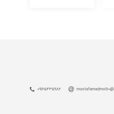
09165435982
mostafamadmoli10@