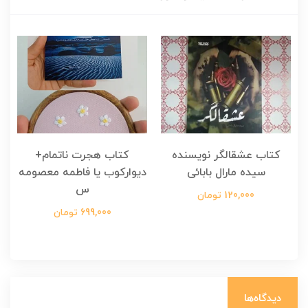
کتاب عشقالگر نویسنده
کتاب هجرت ناتمام+
ک
سیده مارال بابائی
دیوارکوب یا فاطمه معصومه
س
120,000 تومان
699,000 تومان
دیدگاه‌ها