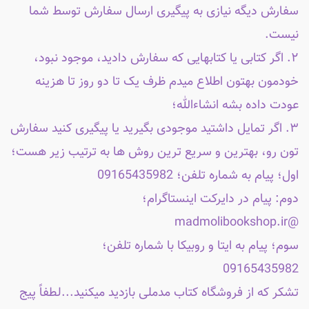
سفارش دیگه نیازی به پیگیری ارسال سفارش توسط شما
نیست.
۲. اگر کتابی یا کتابهایی که سفارش دادید، موجود نبود،
خودمون بهتون اطلاع میدم ظرف یک تا دو روز تا هزینه
عودت داده بشه انشاءالله؛
۳. اگر تمایل داشتید موجودی بگیرید یا پیگیری کنید سفارش
تون رو، بهترین و سریع ترین روش ها به ترتیب زیر هست؛
اول؛ پیام به شماره تلفن؛ 09165435982
دوم: پیام در دایرکت اینستاگرام؛
@madmolibookshop.ir
سوم؛ پیام به ایتا و روبیکا با شماره تلفن؛
09165435982
تشکر که از فروشگاه کتاب مدملی بازدید میکنید...لطفاً پیج