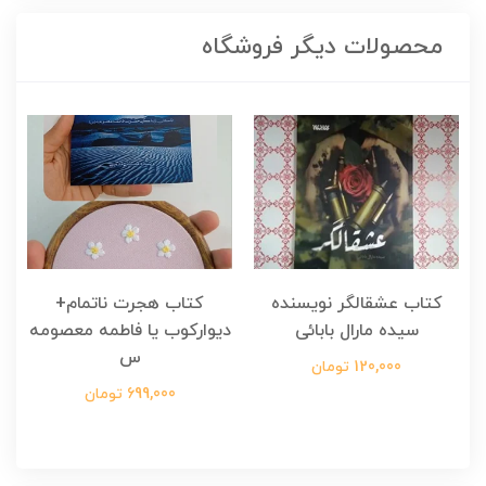
محصولات دیگر فروشگاه
کتاب عشقالگر نویسنده
کتاب هجرت ناتمام+
ک
سیده مارال بابائی
دیوارکوب یا فاطمه معصومه
س
120,000 تومان
699,000 تومان