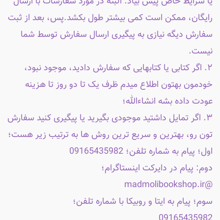
یا شرایط خاص پیش بیاد. البته در مورد سفارشات با ارسال
رایگان، ممکن است کمی بیشتر طول بکشد.پس، بعد از ثبت
سفارش دیگه نیازی به پیگیری ارسال سفارش توسط شما
نیست.
۲. اگر کتابی یا کتابهایی که سفارش دادید، موجود نبود،
خودمون بهتون اطلاع میدم ظرف یک تا دو روز تا هزینه
عودت داده بشه انشاءالله؛
۳. اگر تمایل داشتید موجودی بگیرید یا پیگیری کنید سفارش
تون رو، بهترین و سریع ترین روش ها به ترتیب زیر هست؛
اول؛ پیام به شماره تلفن؛ 09165435982
دوم: پیام در دایرکت اینستاگرام؛
@madmolibookshop.ir
سوم؛ پیام به ایتا و روبیکا با شماره تلفن؛
09165435982