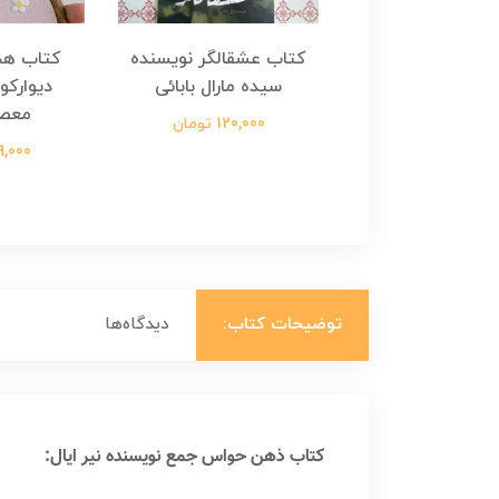
هجرت ناتمام اثر
کتاب عشقالگر نویسنده
کتاب هج
طفی مدملی
سیده مارال بابائی
دیوارکو
معص
124,000 تومان
120,000 تومان
699,000 ت
توضیحات کتاب:
دیدگاه‌ها
کتاب ذهن حواس جمع نویسنده نیر ایال: