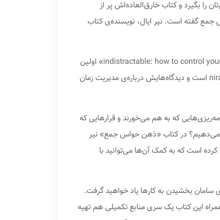
را بگیرد و کتاب خارق‌العاده‌اش پر از
 جمع گفته است. نیر ایال، نویسنده‌ی کتاب
کتاب «ذهن حواس جمع: چگونه افسار زندگی‌تان را به دست بگیرید» با عنوان اصلی «indistractable: how to control your attention and choose your life» اولین
بار سال ۲۰۱۹ منتشر شد. نیر ایال این کتاب را با کمک جولی لی نوشته است. خانم جولی لی بنیان‌گذار سایت nirandfar.com است و دیدگاه‌هایش درباره‌ی مدیریت زمان
‌ریزی‌هایی که به هم می‌خورند و قرارهایی که
ن می‌دهیم؟ در کتاب «ذهن حواس جمع» نیر
رده است که به کمک آن‌ها می‌توانید با
سامان بخشیدن به کارها یاد خواهید گرفت.
مراه این کتاب یک سری منابع تکمیلی هم تهیه