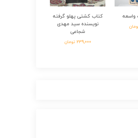
واسعه
کتاب کشتی پهلو گرفته
کتاب رسول مولت
نویسنده سید مهدی
نویسنده زینب عرفا
شجاعی
299,000 تومان
239,000 تومان