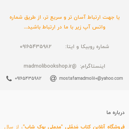
یا جهت ارتباط آسان تر و سریع تر، از طریق شماره
واتس آپ زیر با ما در ارتباط باشید...
شماره روبیکا و ایتا: 09165435982
اینستاگرام:
@madmolibookshop.ir
09165435982
mostafamadmoli10@yahoo.com
درباره ما
فروشگاه آنلاین کتاب مَدمُلی "مدملی بوک شاپ"
، از سال