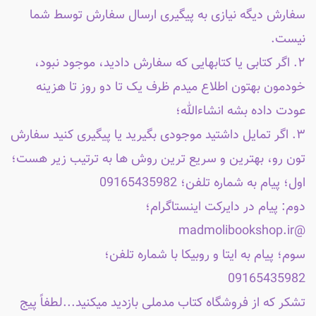
سفارش دیگه نیازی به پیگیری ارسال سفارش توسط شما
نیست.
۲. اگر کتابی یا کتابهایی که سفارش دادید، موجود نبود،
خودمون بهتون اطلاع میدم ظرف یک تا دو روز تا هزینه
عودت داده بشه انشاءالله؛
۳. اگر تمایل داشتید موجودی بگیرید یا پیگیری کنید سفارش
تون رو، بهترین و سریع ترین روش ها به ترتیب زیر هست؛
اول؛ پیام به شماره تلفن؛ 09165435982
دوم: پیام در دایرکت اینستاگرام؛
@madmolibookshop.ir
سوم؛ پیام به ایتا و روبیکا با شماره تلفن؛
09165435982
تشکر که از فروشگاه کتاب مدملی بازدید میکنید...لطفاً پیج