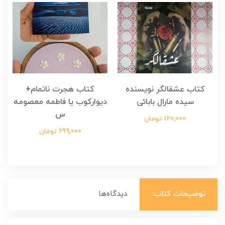
کتاب عشقالگر نویسنده
کتاب هجرت ناتمام+
ک
سیده مارال بابائی
دیوارکوب یا فاطمه معصومه
س
120,000 تومان
699,000 تومان
توضیحات کتاب:
دیدگاه‌ها