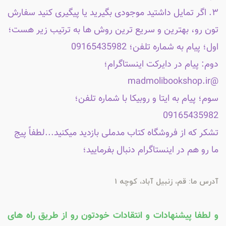
۳. اگر تمایل داشتید موجودی بگیرید یا پیگیری کنید سفارش
تون رو، بهترین و سریع ترین روش ها به ترتیب زیر هست؛
اول؛ پیام به شماره تلفن؛ 09165435982
دوم: پیام در دایرکت اینستاگرام؛
@madmolibookshop.ir
سوم؛ پیام به ایتا و روبیکا با شماره تلفن؛
09165435982
تشکر که از فروشگاه کتاب مدملی بازدید میکنید...لطفاً پیج
ما رو هم در اینستاگرام دنبال بفرمایید؛
آدرس ما: قم، زنبیل آباد، کوچه 1
و لطفا پیشنهادات و انتقادات خودتون رو از طریق راه های