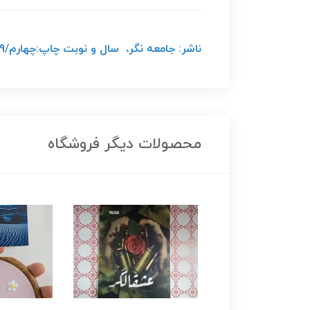
ناشر: جامعه نگر، سال و نوبت چاپ:چهارم/1399، مترجم: دکتر داریوش حسن‌زاده، قطع: وزیری، نوع جلد: نرم، تعداد صفحات: 164
محصولات دیگر فروشگاه