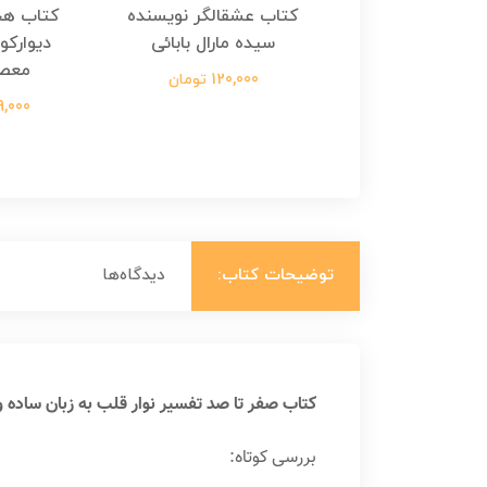
هجرت ناتمام اثر
کتاب عشقالگر نویسنده
کتاب هج
طفی مدملی
سیده مارال بابائی
دیوارکو
معص
124,000 تومان
120,000 تومان
699,000 ت
توضیحات کتاب:
دیدگاه‌ها
کتاب صفر تا صد تفسیر نوار قلب به زبان ساده و
بررسی کوتاه: