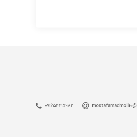
09165435982
mostafamadmoli10@