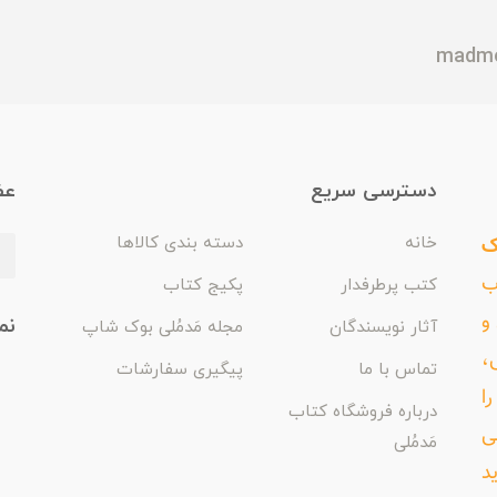
دسترسی سریع
عض
ک
خانه
دسته بندی کالاها
اب
کتب پرطرفدار
پکیج کتاب
و
نم
آثار نویسندگان
مجله مَدمُلی بوک شاپ
،
تماس با ما
پیگیری سفارشات
ا
درباره فروشگاه کتاب
ی
مَدمُلی
د