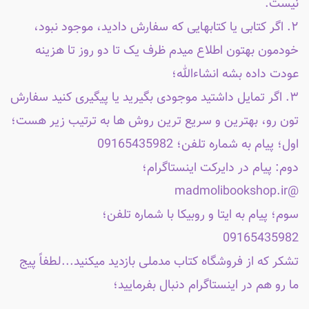
نیست.
۲. اگر کتابی یا کتابهایی که سفارش دادید، موجود نبود،
خودمون بهتون اطلاع میدم ظرف یک تا دو روز تا هزینه
عودت داده بشه انشاءالله؛
۳. اگر تمایل داشتید موجودی بگیرید یا پیگیری کنید سفارش
تون رو، بهترین و سریع ترین روش ها به ترتیب زیر هست؛
اول؛ پیام به شماره تلفن؛ 09165435982
دوم: پیام در دایرکت اینستاگرام؛
@madmolibookshop.ir
سوم؛ پیام به ایتا و روبیکا با شماره تلفن؛
09165435982
تشکر که از فروشگاه کتاب مدملی بازدید میکنید...لطفاً پیج
ما رو هم در اینستاگرام دنبال بفرمایید؛