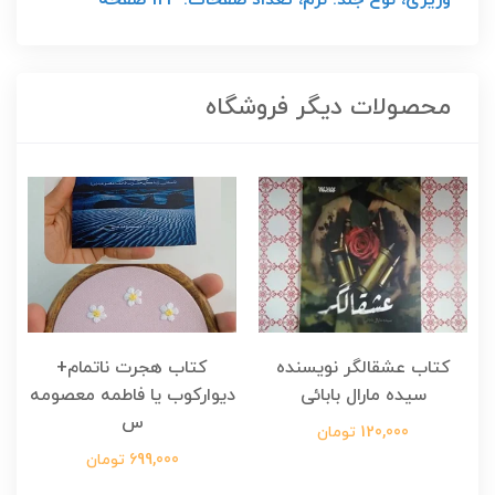
محصولات دیگر فروشگاه
کتاب عشقالگر نویسنده
کتاب هجرت ناتمام+
ک
سیده مارال بابائی
دیوارکوب یا فاطمه معصومه
س
120,000 تومان
699,000 تومان