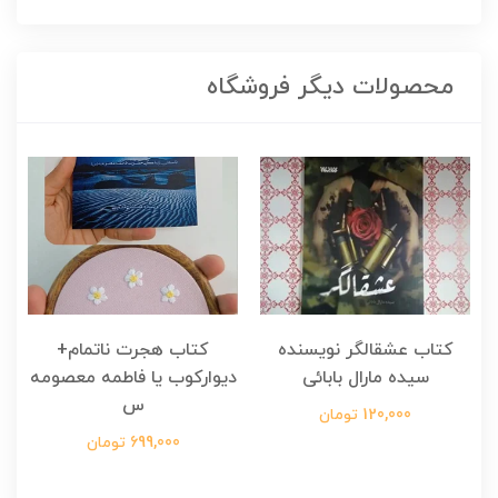
محصولات دیگر فروشگاه
کتاب عشقالگر نویسنده
کتاب هجرت ناتمام+
ک
سیده مارال بابائی
دیوارکوب یا فاطمه معصومه
س
120,000 تومان
699,000 تومان