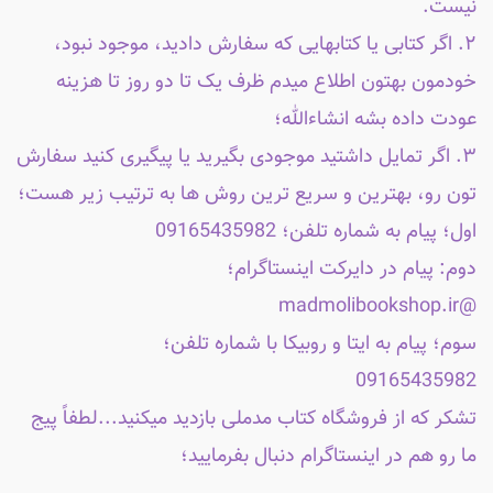
نیست.
۲. اگر کتابی یا کتابهایی که سفارش دادید، موجود نبود،
خودمون بهتون اطلاع میدم ظرف یک تا دو روز تا هزینه
عودت داده بشه انشاءالله؛
۳. اگر تمایل داشتید موجودی بگیرید یا پیگیری کنید سفارش
تون رو، بهترین و سریع ترین روش ها به ترتیب زیر هست؛
اول؛ پیام به شماره تلفن؛ 09165435982
دوم: پیام در دایرکت اینستاگرام؛
@madmolibookshop.ir
سوم؛ پیام به ایتا و روبیکا با شماره تلفن؛
09165435982
تشکر که از فروشگاه کتاب مدملی بازدید میکنید...لطفاً پیج
ما رو هم در اینستاگرام دنبال بفرمایید؛