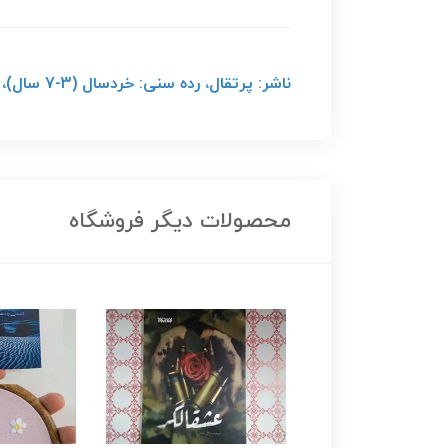
ناشر: پرتقال، رده سنی: خردسال (3-7 سال)، قطع: رقعی، نوع جلد: نرم، تعداد صفحات: 96 صفحه
محصولات دیگر فروشگاه