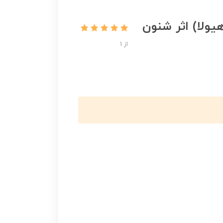
اه پوش 7 (حمام هیولا) اثر شنون
از 1