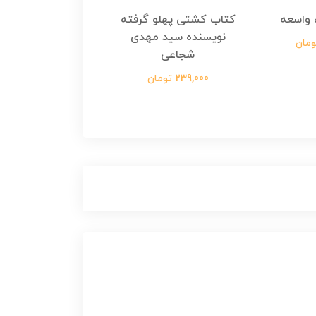
واسعه
کتاب کشتی پهلو گرفته
کتاب رسول مولت
نویسنده سید مهدی
نویسنده زینب عرفا
شجاعی
299,000 تومان
239,000 تومان