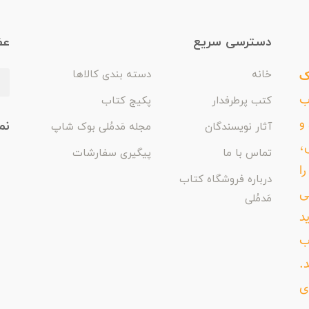
دسترسی سریع
عض
ک
خانه
دسته بندی کالاها
اب
کتب پرطرفدار
پکیج کتاب
و
نم
آثار نویسندگان
مجله مَدمُلی بوک شاپ
،
تماس با ما
پیگیری سفارشات
ا
درباره فروشگاه کتاب
ی
مَدمُلی
د
ب
د.
ی