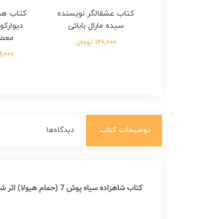
هجرت ناتمام اثر
کتاب عشقالگر نویسنده
کتاب هج
طفی مدملی
سیده مارال بابائی
دیوارکو
معص
124,000 تومان
120,000 تومان
699,000 ت
توضیحات کتاب:
دیدگاه‌ها
کتاب شاهزاده سیاه پوش 7 (حمام هیولا) اثر شنون هیل، دین هیل: