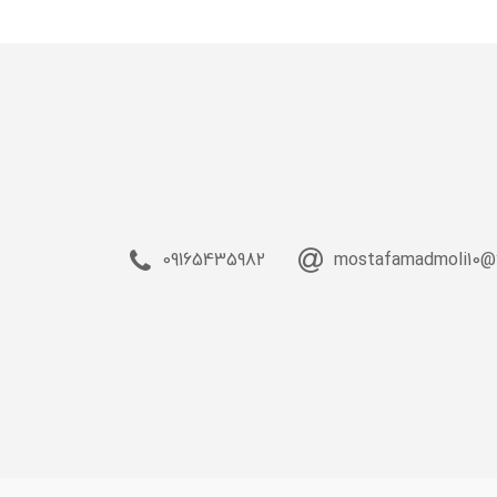
09165435982
mostafamadmoli10@