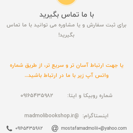
با ما تماس بگیرید
برای ثبت سفارش و یا مشاوره می توانید با ما تماس
بگیرید!
یا جهت ارتباط آسان تر و سریع تر، از طریق شماره
واتس آپ زیر با ما در ارتباط باشید...
شماره روبیکا و ایتا: 09165435982
اینستاگرام:
@madmolibookshop.ir
09165435982
mostafamadmoli10@yahoo.com