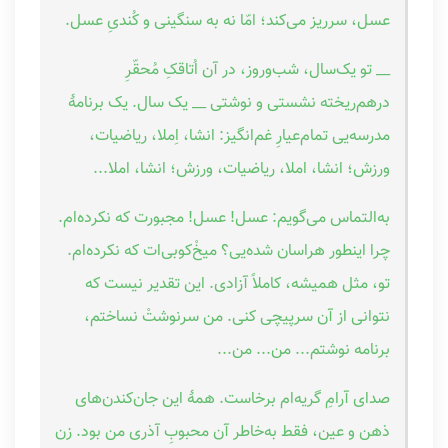
عسل، سرریز می‌کند؛ امّا نه به سنگینی و کُندیِ عسل.
__ تو یک‌سال، شب‌وروز، در آن اُتاقکِ مُحقّرِ
درهم‌ریخته نشستی و نوشتی __ یک سال. یک برنامهٔ
مدرسه‌یی تمام‌عیارِ غم‌انگیز: انشا، اِملا، ریاضیات،
ورزش؛ انشا، املا، ریاضیات، ورزش؛ انشا، املا...
به‌التماس می‌گویم: عسل! عسل! مجبورت که نکرده‌ام.
چرا اینطور هراسان شده‌یی؟ میخْ‌کوبی‌ات که نکرده‌ام.
تو، مثل همیشه، کاملاً آزادی. این تقدیر نیست که
نتوانی از آن سرپیچی کنی. من سرنوشتْ نساختم،
برنامه نوشتم... من... من...
صدای آرامِ گریه‌ام برخاست. همهٔ این جان‌کندن‌های
ذهن و عین، فقط به‌خاطر آن محبوبِ آذری من بود. زن