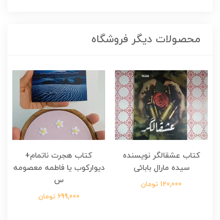
محصولات دیگر فروشگاه
کتاب عشقالگر نویسنده
کتاب هجرت ناتمام+
ک
سیده مارال بابائی
دیوارکوب یا فاطمه معصومه
س
120,000 تومان
699,000 تومان