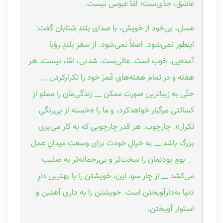
عاشق، جدّی‌ست؛ امّا عبوس نیست.
عسل، بی‌خود از خویش، با صدای بلندِ شتابان گفت:
اینطور نمی‌شود. اصلاً نمی‌شود. از سفرِ بلندِ رؤیا
آمده‌یی. خوب است. عالی‌ست. شدنی، امّا، نیست. هر
هفته وَ در تمام هفته‌های عُمرْ خود را تکرارکردن __
حتّی به زیباترین صورتِ ممکن __ زندگی‌مان را مملو از
کسالتی مرگبار خواهدکرد، و ما را «خسته از بی‌رنگیِ
تکرار». چارچوب. هر قدر چارچوبی که به کار می‌بری
بزرگ باشد __ به خیالِ خودت برای وسعتِ میدانِ عمل
__ بومِ بودنِمان را سخت‌تر و بی‌رحمانه‌تر به صلیب
می‌کشد __ از چار سو. این، خویشتن را با بهترین دارِ
دنیا به‌دارآویختن است. خویشتن را به داری آهنین و
استوار آویختن.