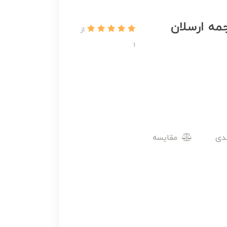
مه ارسلان
از
1
مقایسه