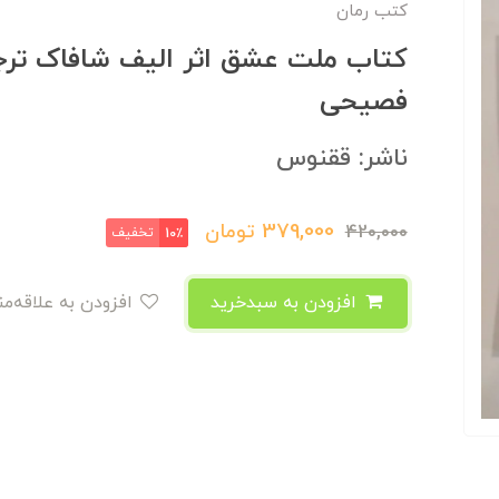
کتب رمان
کتاب ملت عشق اثر الیف شافاک ترج
فصیحی
ناشر: ققنوس
379,000
تومان
420,000
تخفیف
10٪
افزودن به سبدخرید
افزودن به علاقه‌مندی