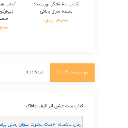
هجرت ناتمام اثر
کتاب عشقالگر نویسنده
کتاب هج
طفی مدملی
سیده مارال بابائی
دیوارکو
معص
124,000 تومان
120,000 تومان
699,000 ت
توضیحات کتاب:
دیدگاه‌ها
کتاب ملت عشق اثر الیف شافاک:
رمان عاشقانه «ملت عشق» عنوان رمانی پرفر