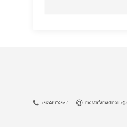
09165435982
mostafamadmoli10@