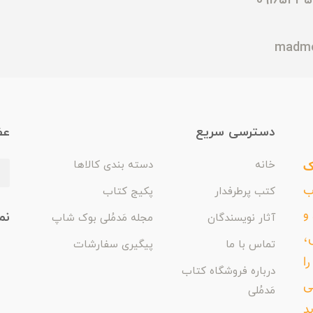
دسترسی سریع
عض
ک
خانه
دسته بندی کالاها
اب
کتب پرطرفدار
پکیج کتاب
و
نم
آثار نویسندگان
مجله مَدمُلی بوک شاپ
،
تماس با ما
پیگیری سفارشات
ا
درباره فروشگاه کتاب
ی
مَدمُلی
د