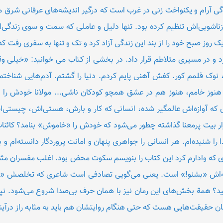
گی آرام و یکنواخت زنی در غرب است که درگیر اندیشه‌های عرفانی شرق 
زناشویی‌اش تنظیم کرده بود. تنها دلیل و عاملی که سمت و سوی زندگی‌
 روز صبح خود را از بند این زندگی آزاد کرد و تک و تنها به سفری رفت که 
 کرد و در مسیری متلاطم قرار داد. در بخشی از کتاب می خوانید: «خیلی و
وک قلمم کور. کفش آهنی پایم کردم. دنیا را گشتم. آدم‌هایی شناختم، 
نوز خامم، هنوز هم در عشق همچو کودکان ناشی... مولانا خودش را 
 که آوازه‌اش عالمگیر شده، انسانی که کار و بارش، هستی‌اش، چیستی
زار بیت پرمعنا گذاشته چطور می‌شود که خودش را «خاموش» بنامد؟ کائن
 را شنیده‌ام. هر انسانی را جواهری پنهان و امانت پروردگار دانسته‌ام
یزی که وادارم کرد این کتاب را بنویسم سکوت محض بود. اغلب مفسران مثنوی
ش «بشنو!» است. یعنی می‌گویی تصادفی است شاعری که تخلصش «خام
د؟ همة بخش‌های این رمان نیز با همان حرف بی‌صدا شروع می‌شود. نپ
نان حقیقت‌هایی هست که حتی هنگام روایتشان هم باید به مثابه راز درآین