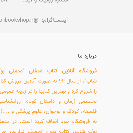
شماره روبیکا و ایتا: 09165435982
اینستاگرام:
@madmolibookshop.ir
درباره ما
فروشگاه آنلاین کتاب مَدمُلی "مدملی بو
شاپ"
، از سال 99 به صورت آنلاین فروش کت
را شروع کرد و بهترین کتابها را در زمینه عمومی 
تخصصی (رمان و داستان کوتاه، روانشناسی
فلسفه، کودک و نوجوان، علوم پزشکی و ....) ر
به فروشگاه خود اضافه کرده است. در مدمل
بوک شاپ، کتاب بدون تخفیف نداریم، خری