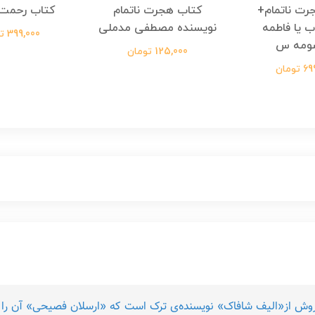
رت ناتمام+
کتاب هجرت ناتمام
کتاب رحمت 
ب یا فاطمه
نویسنده مصطفی مدملی
399,000 تومان
ومه س
125,000 تومان
ومان
وش از«الیف شافاک» نویسنده‌ی ترک است که «ارسلان فصیحی» آن را 