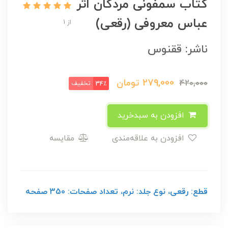
کتاب سمفونی مردگان اثر
عباس معروفی (رقعی)
از 1
ناشر: ققنوس
279,000
تومان
420,000
تخفیف
34٪
افزودن به سبدخرید
افزودن به علاقه‌مندی
مقایسه
قطع: رقعی، نوع جلد: نرم، تعداد صفحات: 350 صفحه