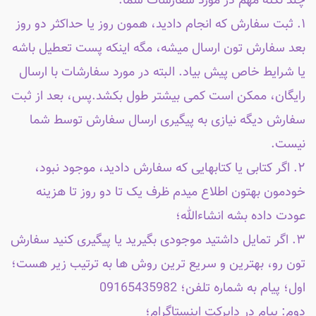
چند نکته مهم در مورد سفارشات شما:
۱. ثبت سفارش که انجام دادید، همون روز یا حداکثر دو روز
بعد سفارش تون ارسال میشه، مگه اینکه پست تعطیل باشه
یا شرایط خاص پیش بیاد. البته در مورد سفارشات با ارسال
رایگان، ممکن است کمی بیشتر طول بکشد.پس، بعد از ثبت
سفارش دیگه نیازی به پیگیری ارسال سفارش توسط شما
نیست.
۲. اگر کتابی یا کتابهایی که سفارش دادید، موجود نبود،
خودمون بهتون اطلاع میدم ظرف یک تا دو روز تا هزینه
عودت داده بشه انشاءالله؛
۳. اگر تمایل داشتید موجودی بگیرید یا پیگیری کنید سفارش
تون رو، بهترین و سریع ترین روش ها به ترتیب زیر هست؛
اول؛ پیام به شماره تلفن؛ 09165435982
دوم: پیام در دایرکت اینستاگرام؛