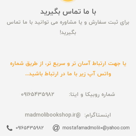
با ما تماس بگیرید
برای ثبت سفارش و یا مشاوره می توانید با ما تماس
بگیرید!
یا جهت ارتباط آسان تر و سریع تر، از طریق شماره
واتس آپ زیر با ما در ارتباط باشید...
شماره روبیکا و ایتا: 09165435982
اینستاگرام:
@madmolibookshop.ir
09165435982
mostafamadmoli10@yahoo.com