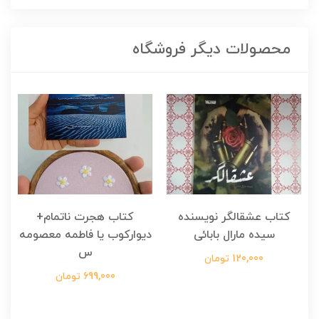
محصولات دیگر فروشگاه
کتاب عشقالگر نویسنده
کتاب هجرت ناتمام+
ک
سیده مارال بابائی
دیوارکوب یا فاطمه معصومه
س
120,000 تومان
699,000 تومان