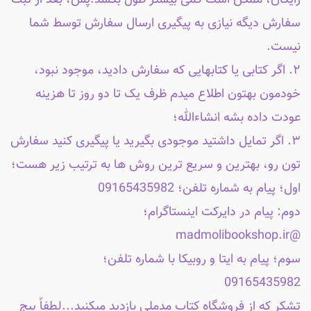
رایگان، ممکن است کمی بیشتر طول بکشد.پس، بعد از ثبت
سفارش دیگه نیازی به پیگیری ارسال سفارش توسط شما
نیست.
۲. اگر کتابی یا کتابهایی که سفارش دادید، موجود نبود،
خودمون بهتون اطلاع میدم ظرف یک تا دو روز تا هزینه
عودت داده بشه انشاءالله؛
۳. اگر تمایل داشتید موجودی بگیرید یا پیگیری کنید سفارش
تون رو، بهترین و سریع ترین روش ها به ترتیب زیر هست؛
اول؛ پیام به شماره تلفن؛ 09165435982
دوم: پیام در دایرکت اینستاگرام؛
@madmolibookshop.ir
سوم؛ پیام به ایتا و روبیکا با شماره تلفن؛
09165435982
تشکر که از فروشگاه کتاب مدملی بازدید میکنید...لطفاً پیج