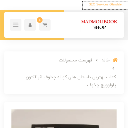
SEO Services Glendale
0
خانه
فهرست محصولات
کتاب بهترین داستان های کوتاه چخوف اثر آنتون
پاولوویچ چخوف