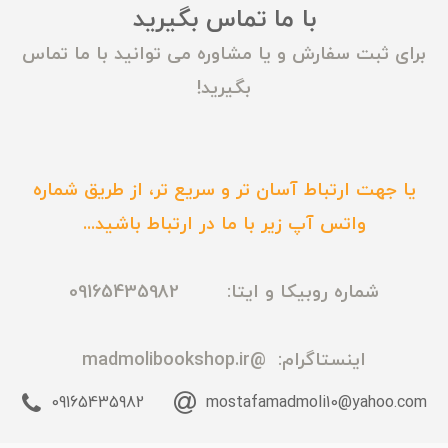
با ما تماس بگیرید
برای ثبت سفارش و یا مشاوره می توانید با ما تماس
بگیرید!
یا جهت ارتباط آسان تر و سریع تر، از طریق شماره
واتس آپ زیر با ما در ارتباط باشید...
شماره روبیکا و ایتا: 09165435982
اینستاگرام:
@madmolibookshop.ir
09165435982
mostafamadmoli10@yahoo.com