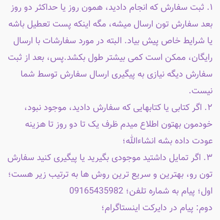
۱. ثبت سفارش که انجام دادید، همون روز یا حداکثر دو روز
بعد سفارش تون ارسال میشه، مگه اینکه پست تعطیل باشه
یا شرایط خاص پیش بیاد. البته در مورد سفارشات با ارسال
رایگان، ممکن است کمی بیشتر طول بکشد.پس، بعد از ثبت
سفارش دیگه نیازی به پیگیری ارسال سفارش توسط شما
نیست.
۲. اگر کتابی یا کتابهایی که سفارش دادید، موجود نبود،
خودمون بهتون اطلاع میدم ظرف یک تا دو روز تا هزینه
عودت داده بشه انشاءالله؛
۳. اگر تمایل داشتید موجودی بگیرید یا پیگیری کنید سفارش
تون رو، بهترین و سریع ترین روش ها به ترتیب زیر هست؛
اول؛ پیام به شماره تلفن؛ 09165435982
دوم: پیام در دایرکت اینستاگرام؛