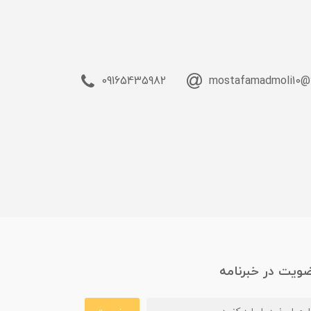
09165435982
mostafamadmoli10@
ویت در خبرنامه