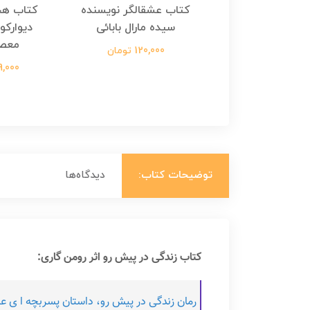
هجرت ناتمام اثر
کتاب عشقالگر نویسنده
کتاب هج
طفی مدملی
سیده مارال بابائی
دیوارکو
معص
124,000 تومان
120,000 تومان
699,000 ت
توضیحات کتاب:
دیدگاه‌ها
کتاب زندگی در پیش رو اثر رومن گاری: