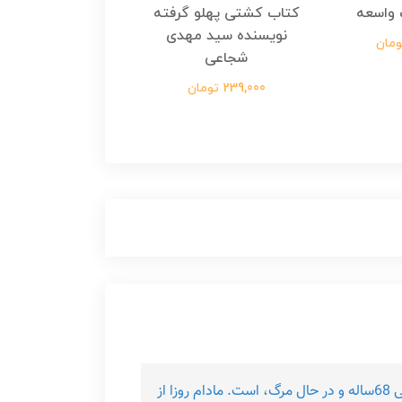
واسعه
کتاب کشتی پهلو گرفته
کتاب رسول مولت
نویسنده سید مهدی
نویسنده زینب عرفا
شجاعی
299,000 تومان
239,000 تومان
رمان زندگی در پیش رو، داستان پسربچه ا ی عرب و یتیم به اسم مومو و صمیمیت و سرسپردگی اش به مادام روزا، پیرزنی 68ساله و در حال مرگ، است. مادام روزا از