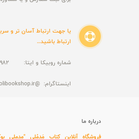
یا جهت ارتباط آسان تر و سریع
ارتباط باشید...
شماره روبیکا و ایتا: 09165435982
اینستاگرام:
@madmolibookshop.ir
درباره ما
فروشگاه آنلاین کتاب مَدمُلی "مدملی بو