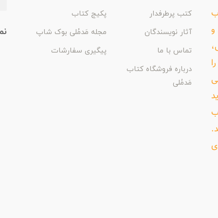
اب
کتب پرطرفدار
پکیج کتاب
و
نم
آثار نویسندگان
مجله مَدمُلی بوک شاپ
،
تماس با ما
پیگیری سفارشات
ا
درباره فروشگاه کتاب
ی
مَدمُلی
د
ب
د.
ی