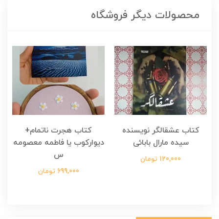
محصولات دیگر فروشگاه
کتاب عشقالگر نویسنده
کتاب هجرت ناتمام+
ک
سیده مارال بابائی
دیوارکوب یا فاطمه معصومه
س
120,000 تومان
699,000 تومان