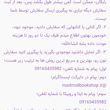
رایگان، ممکن است کمی بیشتر طول بکشد.پس، بعد از ثبت
سفارش دیگه نیازی به پیگیری ارسال سفارش توسط شما
نیست.
۲. اگر کتابی یا کتابهایی که سفارش دادید، موجود نبود،
خودمون بهتون اطلاع میدم ظرف یک تا دو روز تا هزینه
عودت داده بشه انشاءالله؛
۳. اگر تمایل داشتید موجودی بگیرید یا پیگیری کنید سفارش
تون رو، بهترین و سریع ترین روش ها به ترتیب زیر هست؛
اول؛ پیام به شماره تلفن؛ 09165435982
دوم: پیام در دایرکت اینستاگرام؛
@madmolibookshop.ir
سوم؛ پیام به ایتا و روبیکا با شماره تلفن؛
09165435982