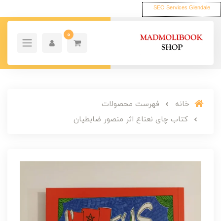
SEO Services Glendale
0
خانه
فهرست محصولات
کتاب چای نعناع اثر منصور ضابطیان