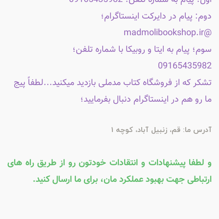
اول؛ پیام به شماره تلفن؛ 09165435982
دوم: پیام در دایرکت اینستاگرام؛
@madmolibookshop.ir
سوم؛ پیام به ایتا و روبیکا با شماره تلفن؛
09165435982
تشکر که از فروشگاه کتاب مدملی بازدید میکنید...لطفاً پیج
ما رو هم در اینستاگرام دنبال بفرمایید؛
آدرس ما: قم، زنبیل آباد، کوچه 1
و لطفا پیشنهادات و انتقادات خودتون رو از طریق راه های
ارتباطی جهت بهبود عملکرد مان، برای ما ارسال کنید.