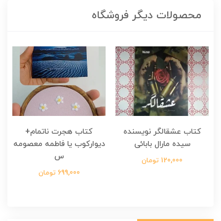
محصولات دیگر فروشگاه
کتاب عشقالگر نویسنده
کتاب هجرت ناتمام+
ک
سیده مارال بابائی
دیوارکوب یا فاطمه معصومه
س
120,000 تومان
699,000 تومان