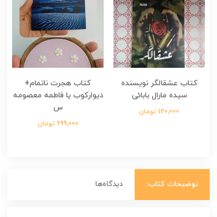
کتاب عشقالگر نویسنده
کتاب هجرت ناتمام+
ک
سیده مارال بابائی
دیوارکوب یا فاطمه معصومه
س
120,000 تومان
699,000 تومان
توضیحات کتاب:
دیدگاه‌ها