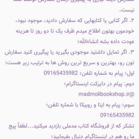
نیست.
۲. اگر کتابی یا کتابهایی که سفارش دادید، موجود نبود،
خودمون بهتون اطلاع میدم ظرف یک تا دو روز تا هزینه
عودت داده بشه انشاءالله؛
۳. اگر تمایل داشتید موجودی بگیرید یا پیگیری کنید سفارش
تون رو، بهترین و سریع ترین روش ها به ترتیب زیر هست؛
اول؛ پیام به شماره تلفن؛ 09165435982
دوم: پیام در دایرکت اینستاگرام؛
@madmolibookshop.ir
سوم؛ پیام به ایتا و روبیکا با شماره تلفن؛
09165435982
تشکر که از فروشگاه کتاب مدملی بازدید میکنید...لطفاً پیج
ما رو هم در اینستاگرام دنبال بفرمایید؛