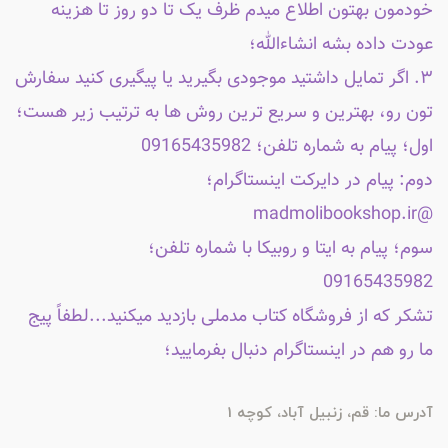
خودمون بهتون اطلاع میدم ظرف یک تا دو روز تا هزینه
عودت داده بشه انشاءالله؛
۳. اگر تمایل داشتید موجودی بگیرید یا پیگیری کنید سفارش
تون رو، بهترین و سریع ترین روش ها به ترتیب زیر هست؛
اول؛ پیام به شماره تلفن؛ 09165435982
دوم: پیام در دایرکت اینستاگرام؛
@madmolibookshop.ir
سوم؛ پیام به ایتا و روبیکا با شماره تلفن؛
09165435982
تشکر که از فروشگاه کتاب مدملی بازدید میکنید...لطفاً پیج
ما رو هم در اینستاگرام دنبال بفرمایید؛
آدرس ما: قم، زنبیل آباد، کوچه 1