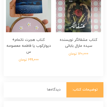
کتاب عشقالگر نویسنده
کتاب هجرت ناتمام+
ک
سیده مارال بابائی
دیوارکوب یا فاطمه معصومه
س
120,000 تومان
699,000 تومان
توضیحات کتاب:
دیدگاه‌ها