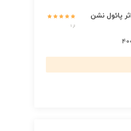
 4000 واژه ضروری انگلیسی 4 اثر پائول نشن
از 1
40