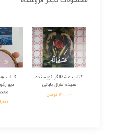
محصولات دیگر فروشگاه
هجرت ناتمام اثر
کتاب عشقالگر نویسنده
کتاب هج
طفی مدملی
سیده مارال بابائی
دیوارکو
معص
124,000 تومان
120,000 تومان
699,000 ت