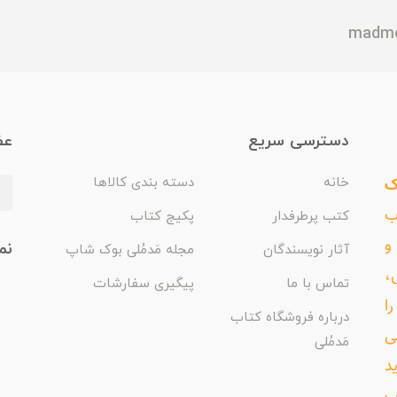
دسترسی سریع
عض
ک
خانه
دسته بندی کالاها
اب
کتب پرطرفدار
پکیج کتاب
و
نم
آثار نویسندگان
مجله مَدمُلی بوک شاپ
،
تماس با ما
پیگیری سفارشات
ا
درباره فروشگاه کتاب
ی
مَدمُلی
د