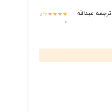
رجمه عبدالله
از
2