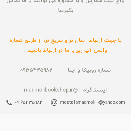
برای ثبت سفارش و یا مشاوره می توانید با ما تماس
بگیرید!
یا جهت ارتباط آسان تر و سریع تر، از طریق شماره
واتس آپ زیر با ما در ارتباط باشید...
شماره روبیکا و ایتا: 09165435982
اینستاگرام:
@madmolibookshop.ir
09165435982
mostafamadmoli10@yahoo.com