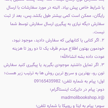
یا شرایط خاص پیش بیاد. البته در مورد سفارشات با ارسال
رایگان، ممکن است کمی بیشتر طول بکشد.پس، بعد از ثبت
سفارش دیگه نیازی به پیگیری ارسال سفارش توسط شما
نیست.
۲. اگر کتابی یا کتابهایی که سفارش دادید، موجود نبود،
خودمون بهتون اطلاع میدم ظرف یک تا دو روز تا هزینه
عودت داده بشه انشاءالله؛
۳. اگر تمایل داشتید موجودی بگیرید یا پیگیری کنید سفارش
تون رو، بهترین و سریع ترین روش ها به ترتیب زیر هست؛
اول؛ پیام به شماره تلفن؛ 09165435982
دوم: پیام در دایرکت اینستاگرام؛
@madmolibookshop.ir
سوم؛ پیام به ایتا و روبیکا با شماره تلفن؛