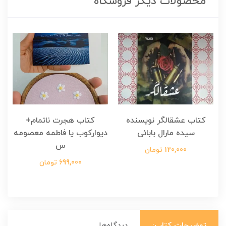
محصولات دیگر فروشگاه
کتاب عشقالگر نویسنده
کتاب هجرت ناتمام+
ک
سیده مارال بابائی
دیوارکوب یا فاطمه معصومه
س
120,000 تومان
699,000 تومان
توضیحات کتاب:
دیدگاه‌ها