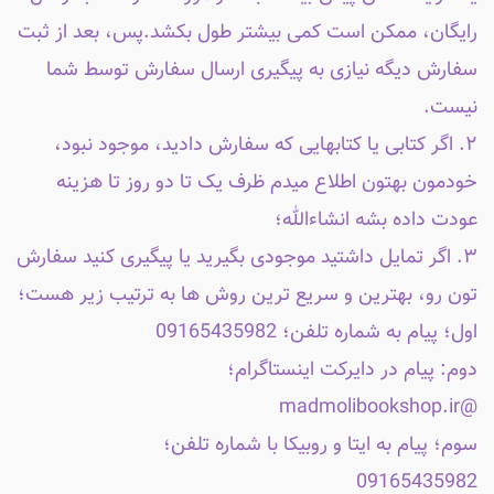
رایگان، ممکن است کمی بیشتر طول بکشد.پس، بعد از ثبت
سفارش دیگه نیازی به پیگیری ارسال سفارش توسط شما
نیست.
۲. اگر کتابی یا کتابهایی که سفارش دادید، موجود نبود،
خودمون بهتون اطلاع میدم ظرف یک تا دو روز تا هزینه
عودت داده بشه انشاءالله؛
۳. اگر تمایل داشتید موجودی بگیرید یا پیگیری کنید سفارش
تون رو، بهترین و سریع ترین روش ها به ترتیب زیر هست؛
اول؛ پیام به شماره تلفن؛ 09165435982
دوم: پیام در دایرکت اینستاگرام؛
@madmolibookshop.ir
سوم؛ پیام به ایتا و روبیکا با شماره تلفن؛
09165435982