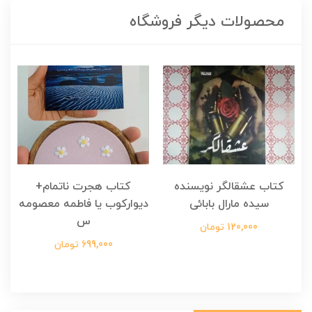
محصولات دیگر فروشگاه
کتاب عشقالگر نویسنده
کتاب هجرت ناتمام+
ک
سیده مارال بابائی
دیوارکوب یا فاطمه معصومه
س
120,000 تومان
699,000 تومان