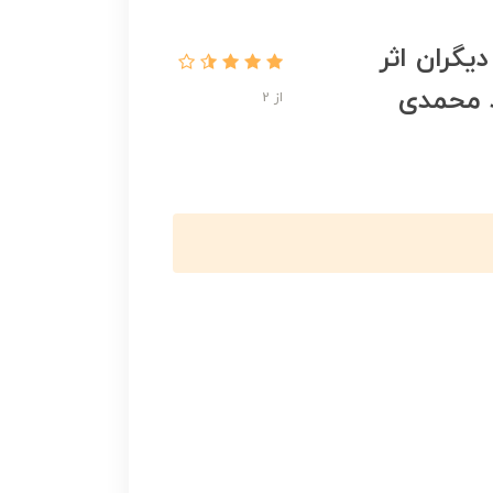
یگران اثر
د محمدی
از 2