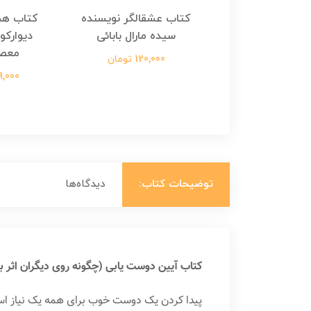
هجرت ناتمام اثر
کتاب عشقالگر نویسنده
کتاب هج
طفی مدملی
سیده مارال بابائی
دیوارکو
معص
124,000 تومان
120,000 تومان
699,000 ت
توضیحات کتاب:
دیدگاه‌ها
کتاب آیین دوست یابی (چگونه روی دیگران اثر بگ
پیدا کردن یک دوست خوب برای همه‌ یک نیاز اس