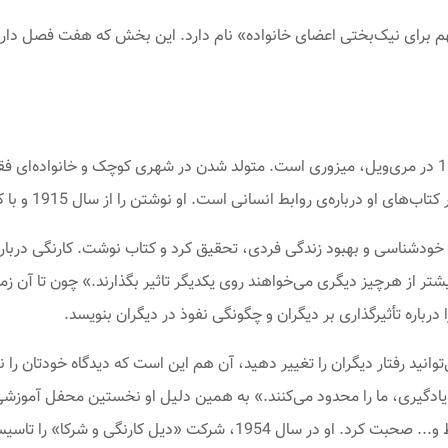
رای نیک‌بختی اعضای خانواده» نام دارد. این بخش که هفت فصل دارد، 
دیل کارنگی (Dale Carnegie)متولد نوامبر 1888 در مری‌ویل، میزوری است. متولد شدن در شهری کوچک 
ی روابط انسانی است. او نوشتن را از سال 1915 و با کتاب «آیین سخنرانی» شروع کرد.
‌ی خودشناسی و بهبود زندگی فردی، تحقیق کرد و کتاب نوشت. کارنگی دربار
تر از هرچیز دیگری می‌خواهند روی یکدیگر تاثیر بگذارند.» چون تا آن ز
باره تأثیرگذاری بر دیگران و چگونگی نفوذ در دیگران بنویسد.
وانید رفتار دیگران را تغییر دهید، آن هم این است که دیدگاه خودتان را
ادگیری، ما را محدود می‌کنند.» به همین دلیل او نخستین محفل آموزشی‌ا
موضوعاتی چون ترس از سخنرانی، ترس از ارتباط و... صحبت کرد. او در سال 