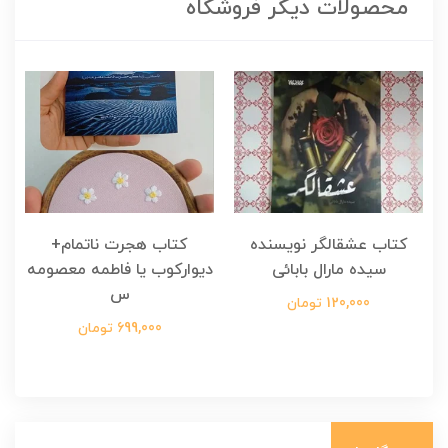
محصولات دیگر فروشگاه
کتاب عشقالگر نویسنده
کتاب هجرت ناتمام+
ک
سیده مارال بابائی
دیوارکوب یا فاطمه معصومه
س
120,000 تومان
699,000 تومان