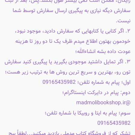
رایگان، ممکن است کمی بیشتر طول بکشد.پس، بعد از ثبت
سفارش دیگه نیازی به پیگیری ارسال سفارش توسط شما
نیست.
۲. اگر کتابی یا کتابهایی که سفارش دادید، موجود نبود،
خودمون بهتون اطلاع میدم ظرف یک تا دو روز تا هزینه
عودت داده بشه انشاءالله؛
۳. اگر تمایل داشتید موجودی بگیرید یا پیگیری کنید سفارش
تون رو، بهترین و سریع ترین روش ها به ترتیب زیر هست؛
اول؛ پیام به شماره تلفن؛ 09165435982
دوم: پیام در دایرکت اینستاگرام؛
@madmolibookshop.ir
سوم؛ پیام به ایتا و روبیکا با شماره تلفن؛
09165435982
تشکر که از فروشگاه کتاب مدملی بازدید میکنید...لطفاً پیج