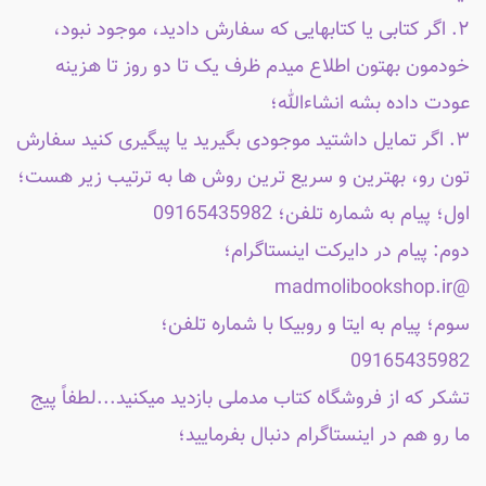
۲. اگر کتابی یا کتابهایی که سفارش دادید، موجود نبود،
خودمون بهتون اطلاع میدم ظرف یک تا دو روز تا هزینه
عودت داده بشه انشاءالله؛
۳. اگر تمایل داشتید موجودی بگیرید یا پیگیری کنید سفارش
تون رو، بهترین و سریع ترین روش ها به ترتیب زیر هست؛
اول؛ پیام به شماره تلفن؛ 09165435982
دوم: پیام در دایرکت اینستاگرام؛
@madmolibookshop.ir
سوم؛ پیام به ایتا و روبیکا با شماره تلفن؛
09165435982
تشکر که از فروشگاه کتاب مدملی بازدید میکنید...لطفاً پیج
ما رو هم در اینستاگرام دنبال بفرمایید؛