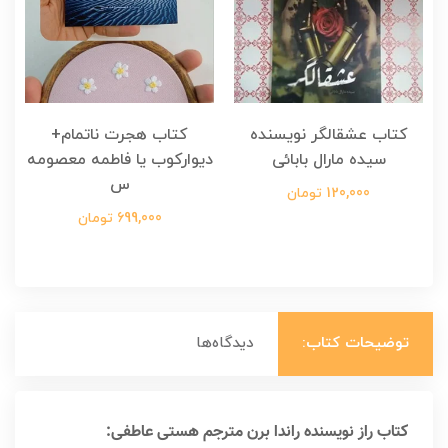
کتاب عشقالگر نویسنده
کتاب هجرت ناتمام+
ک
سیده مارال بابائی
دیوارکوب یا فاطمه معصومه
س
120,000 تومان
699,000 تومان
توضیحات کتاب:
دیدگاه‌ها
کتاب راز نویسنده راندا برن مترجم هستی عاطفی: