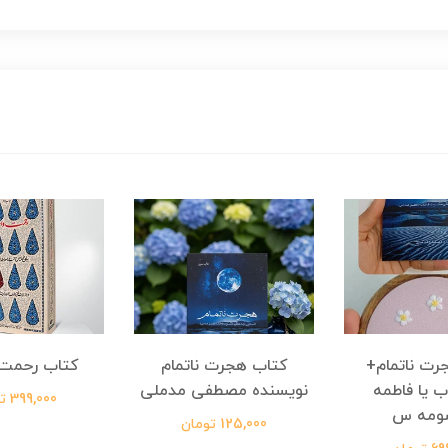
رت ناتمام+
کتاب هجرت ناتمام
کتاب رحمت 
ب یا فاطمه
نویسنده مصطفی مدملی
399,000 تومان
ومه س
125,000 تومان