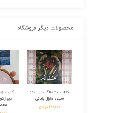
محصولات دیگر فروشگاه
هجرت ناتمام اثر
کتاب عشقالگر نویسنده
کتاب هج
طفی مدملی
سیده مارال بابائی
دیوارکو
معص
124,000 تومان
120,000 تومان