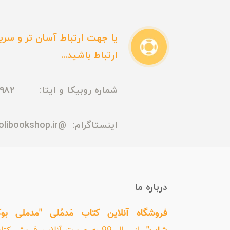
یا جهت ارتباط آسان تر و سریع
ارتباط باشید...
شماره روبیکا و ایتا: 09165435982
اینستاگرام:
@madmolibookshop.ir
درباره ما
فروشگاه آنلاین کتاب مَدمُلی "مدملی بو