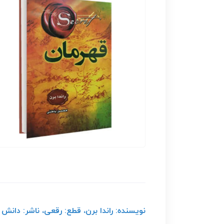
نویسنده: راندا برن، قطع: رقعی، ناشر: دانش گویا،