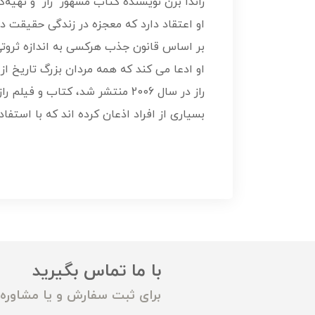
راندا برن نویسنده کتاب مشهور “راز” و تهیه‌کننده فیلم “راز” یکی ا
او اعتقاد دارد که معجزه در زندگی حقیقت دا
بر اساس قانون جذب هرکسی به اندازه ثروتی ک
او ادعا می کند که همه مردان بزرگ تاریخ از
راز در سال 2006 منتشر شد، کتاب و فیلم راز 300 میلیون دلار درآمد کسب کرده است.
بسیاری از افراد اذعان کرده اند که با است
با ما تماس بگیرید
برای ثبت سفارش و یا مشاوره م