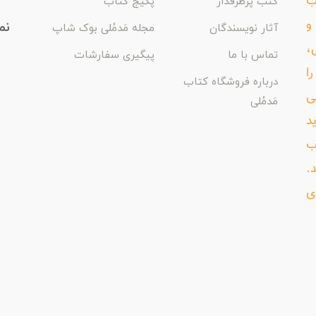
اب
کتب پرطرفدار
پکیج کتاب
و
نم
آثار نویسندگان
مجله مَدمُلی بوک شاپ
،
تماس با ما
پیگیری سفارشات
ا
درباره فروشگاه کتاب
ی
مَدمُلی
د
ب
د.
ی