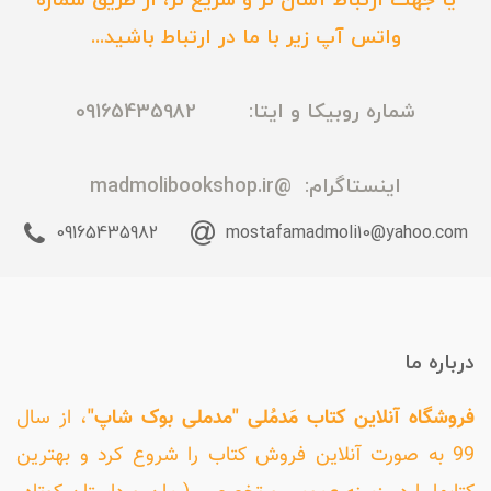
یا جهت ارتباط آسان تر و سریع تر، از طریق شماره
واتس آپ زیر با ما در ارتباط باشید...
شماره روبیکا و ایتا: 09165435982
اینستاگرام:
@madmolibookshop.ir
09165435982
mostafamadmoli10@yahoo.com
درباره ما
فروشگاه آنلاین کتاب مَدمُلی "مدملی بوک شاپ"
، از سال
99 به صورت آنلاین فروش کتاب را شروع کرد و بهترین