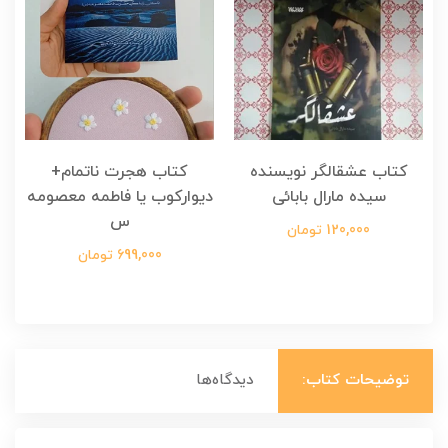
کتاب عشقالگر نویسنده
کتاب هجرت ناتمام+
ک
سیده مارال بابائی
دیوارکوب یا فاطمه معصومه
س
120,000 تومان
699,000 تومان
توضیحات کتاب:
دیدگاه‌ها