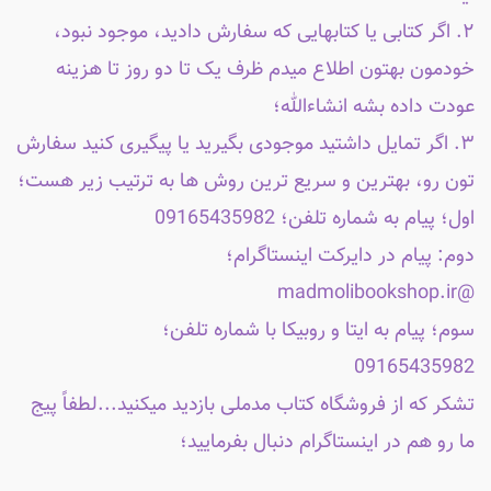
۲. اگر کتابی یا کتابهایی که سفارش دادید، موجود نبود،
خودمون بهتون اطلاع میدم ظرف یک تا دو روز تا هزینه
عودت داده بشه انشاءالله؛
۳. اگر تمایل داشتید موجودی بگیرید یا پیگیری کنید سفارش
تون رو، بهترین و سریع ترین روش ها به ترتیب زیر هست؛
اول؛ پیام به شماره تلفن؛ 09165435982
دوم: پیام در دایرکت اینستاگرام؛
@madmolibookshop.ir
سوم؛ پیام به ایتا و روبیکا با شماره تلفن؛
09165435982
تشکر که از فروشگاه کتاب مدملی بازدید میکنید...لطفاً پیج
ما رو هم در اینستاگرام دنبال بفرمایید؛