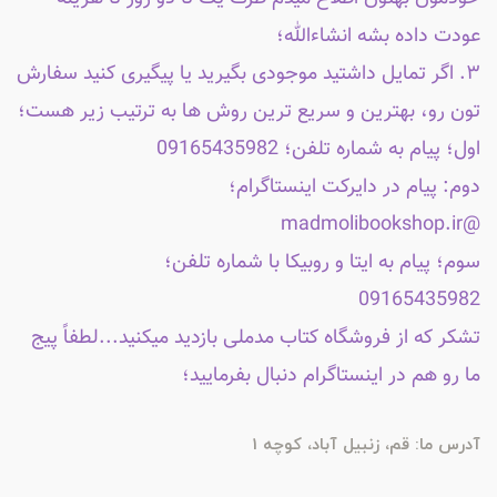
عودت داده بشه انشاءالله؛
۳. اگر تمایل داشتید موجودی بگیرید یا پیگیری کنید سفارش
تون رو، بهترین و سریع ترین روش ها به ترتیب زیر هست؛
اول؛ پیام به شماره تلفن؛ 09165435982
دوم: پیام در دایرکت اینستاگرام؛
@madmolibookshop.ir
سوم؛ پیام به ایتا و روبیکا با شماره تلفن؛
09165435982
تشکر که از فروشگاه کتاب مدملی بازدید میکنید...لطفاً پیج
ما رو هم در اینستاگرام دنبال بفرمایید؛
آدرس ما: قم، زنبیل آباد، کوچه 1