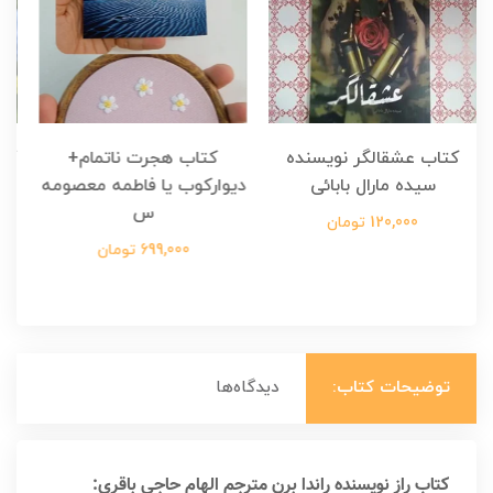
کتاب هجرت ناتمام+
کتاب هجرت ناتمام نویسنده
دیوارکوب یا فاطمه معصومه
مصطفی مدملی
س
125,000 تومان
699,000 تومان
توضیحات کتاب:
دیدگاه‌ها
کتاب راز نویسنده راندا برن مترجم الهام حاجی باقری: