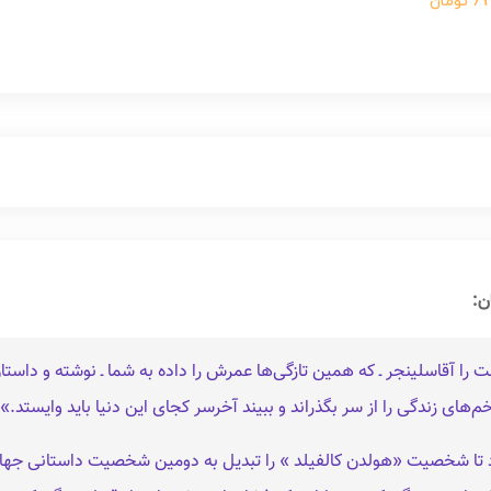
ومان
ن:
شت را آقاسلینجر ـ که همین تازگی‌ها عمرش را داده به شما ـ نوشته و د
‌های زندگی را از سر بگذراند و ببیند آخرسر کجای این دنیا باید وایستد.»
 دشت را در سال ۱۹۵۱ منتشر کرد تا شخصیت «هولدن کالفیلد » را تبدیل به دومین شخصیت داس