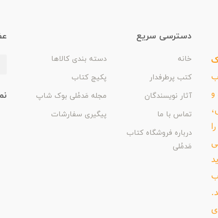
دسترسی سریع
عض
ک
خانه
دسته بندی کالاها
اب
کتب پرطرفدار
پکیج کتاب
و
نم
آثار نویسندگان
مجله مَدمُلی بوک شاپ
،
تماس با ما
پیگیری سفارشات
ا
درباره فروشگاه کتاب
ی
مَدمُلی
د
ب
د.
ی