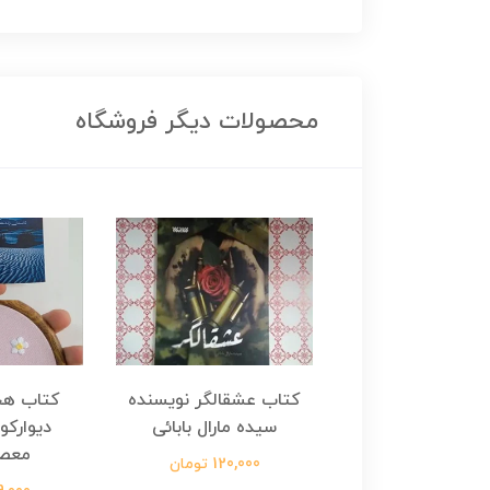
محصولات دیگر فروشگاه
هجرت ناتمام اثر
کتاب عشقالگر نویسنده
کتاب هج
طفی مدملی
سیده مارال بابائی
دیوارکو
معص
124,000 تومان
120,000 تومان