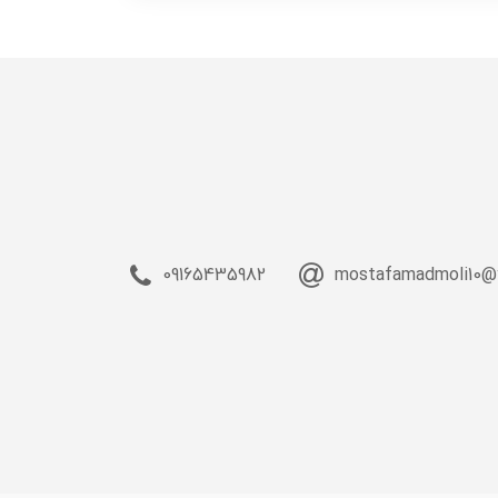
09165435982
mostafamadmoli10@