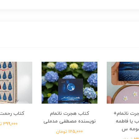
رت ناتمام+
کتاب هجرت ناتمام
کتاب رحمت 
ب یا فاطمه
نویسنده مصطفی مدملی
399,000 تومان
ومه س
125,000 تومان