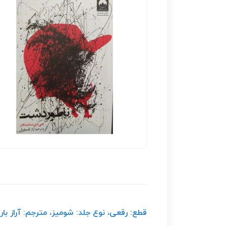
قطع: رقعی، نوع جلد: شومیز، مترجم: آراز با