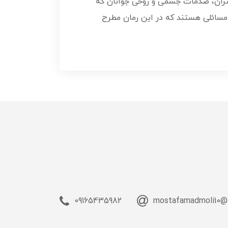
تران، صدمات جسمی و روحی جوانان که
ز آن بی‌اطلاعند و ... از جمله مسائلی هستند که در این رمان مطرح
09165435982
mostafamadmoli10@