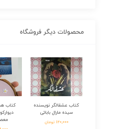
محصولات دیگر فروشگاه
هجرت ناتمام اثر
کتاب عشقالگر نویسنده
کتاب هج
طفی مدملی
سیده مارال بابائی
دیوارکو
معص
124,000 تومان
120,000 تومان