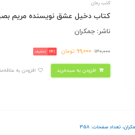
کتب رمان
کتاب دخیل عشق نویسنده مریم بصی
ناشر: جمکران
99,000
تومان
130,000
تخفیف
24٪
افزودن به سبدخرید
افزودن به علاقه‌مندی
ران، تعداد صفحات: 358