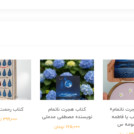
رت ناتمام+
کتاب هجرت ناتمام
کتاب رحمت 
ب یا فاطمه
نویسنده مصطفی مدملی
399,000 تومان
ومه س
125,000 تومان