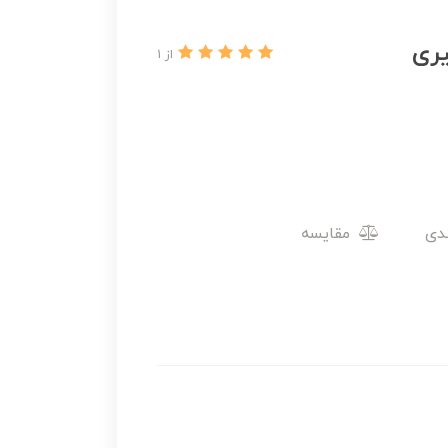
ری
از 1
مقایسه