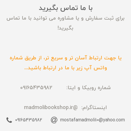
با ما تماس بگیرید
برای ثبت سفارش و یا مشاوره می توانید با ما تماس
بگیرید!
یا جهت ارتباط آسان تر و سریع تر، از طریق شماره
واتس آپ زیر با ما در ارتباط باشید...
شماره روبیکا و ایتا: 09165435982
اینستاگرام:
@madmolibookshop.ir
09165435982
mostafamadmoli10@yahoo.com