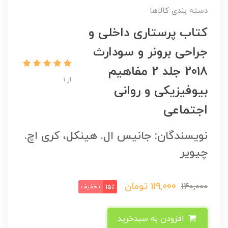
دسته بندی کالاها
کتاب پرستاری داخلی و
جراحی برونر و سودارث
2018 جلد 2 مفاهیم
از 1
بیوفیزیکی و روانی
اجتماعی
نویسندگان: جانیس ال. هینکل، کری اچ.
چیویر
119,000
تومان
140,000
تخفیف
15٪
افزودن به سبدخرید