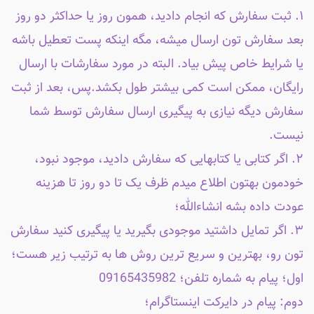
۱. ثبت سفارش که انجام دادید، همون روز یا حداکثر دو روز
بعد سفارش تون ارسال میشه، مگه اینکه پست تعطیل باشه
یا شرایط خاص پیش بیاد. البته در مورد سفارشات با ارسال
رایگان، ممکن است کمی بیشتر طول بکشد.پس، بعد از ثبت
سفارش دیگه نیازی به پیگیری ارسال سفارش توسط شما
نیست.
۲. اگر کتابی یا کتابهایی که سفارش دادید، موجود نبود،
خودمون بهتون اطلاع میدم ظرف یک تا دو روز تا هزینه
عودت داده بشه انشاءالله؛
۳. اگر تمایل داشتید موجودی بگیرید یا پیگیری کنید سفارش
تون رو، بهترین و سریع ترین روش ها به ترتیب زیر هست؛
اول؛ پیام به شماره تلفن؛ 09165435982
دوم: پیام در دایرکت اینستاگرام؛