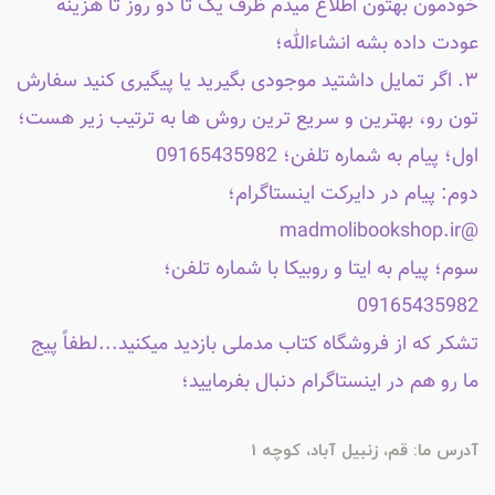
خودمون بهتون اطلاع میدم ظرف یک تا دو روز تا هزینه
عودت داده بشه انشاءالله؛
۳. اگر تمایل داشتید موجودی بگیرید یا پیگیری کنید سفارش
تون رو، بهترین و سریع ترین روش ها به ترتیب زیر هست؛
اول؛ پیام به شماره تلفن؛ 09165435982
دوم: پیام در دایرکت اینستاگرام؛
@madmolibookshop.ir
سوم؛ پیام به ایتا و روبیکا با شماره تلفن؛
09165435982
تشکر که از فروشگاه کتاب مدملی بازدید میکنید...لطفاً پیج
ما رو هم در اینستاگرام دنبال بفرمایید؛
آدرس ما: قم، زنبیل آباد، کوچه 1