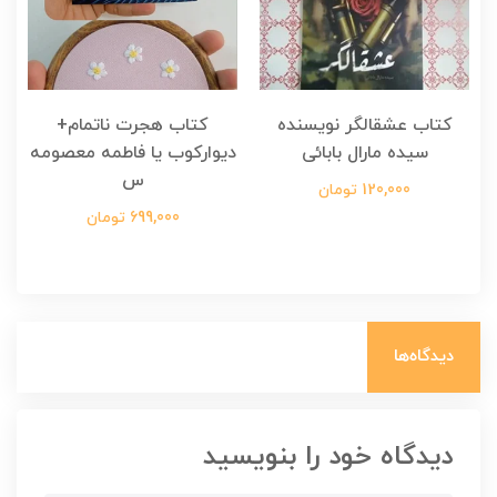
کتاب عشقالگر نویسنده
کتاب هجرت ناتمام+
ک
سیده مارال بابائی
دیوارکوب یا فاطمه معصومه
س
120,000 تومان
699,000 تومان
دیدگاه‌ها
دیدگاه خود را بنویسید