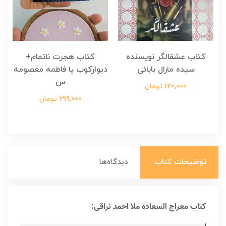
کتاب عشقالگر نویسنده
کتاب هجرت ناتمام+
ک
سیده مارال بابائی
دیوارکوب یا فاطمه معصومه
س
120,000 تومان
699,000 تومان
توضیحات کتاب:
دیدگاه‌ها
کتاب معراج السعاده ملا احمد نراقی: