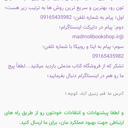
تون رو، بهترین و سریع ترین روش ها به ترتیب زیر هست؛
اول؛ پیام به شماره تلفن؛ 09165435982
دوم: پیام در دایرکت اینستاگرام؛
@madmolibookshop.ir
سوم؛ پیام به ایتا و روبیکا با شماره تلفن؛
09165435982
تشکر که از فروشگاه کتاب مدملی بازدید میکنید...لطفاً پیج
ما رو هم در اینستاگرام دنبال بفرمایید؛
آدرس ما: قم، زنبیل آباد، کوچه 1
و لطفا پیشنهادات و انتقادات خودتون رو از طریق راه های
ارتباطی جهت بهبود عملکرد مان، برای ما ارسال کنید.