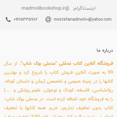
اینستاگرام:
@madmolibookshop.ir
09165435982
mostafamadmoli10@yahoo.com
درباره ما
فروشگاه آنلاین کتاب مَدمُلی "مدملی بوک شاپ"
، از سال
99 به صورت آنلاین فروش کتاب را شروع کرد و بهترین
کتابها را در زمینه عمومی و تخصصی (رمان و داستان کوتاه،
روانشناسی، فلسفه، کودک و نوجوان، علوم پزشکی و ....)
را به فروشگاه خود اضافه کرده است. در مدملی بوک شاپ،
کتاب بدون تخفیف نداریم، خرید همه کتابها با تخفیف
انجام می شود و کلیه کتاب ها تا سقف 50% تخفیف ویژه و