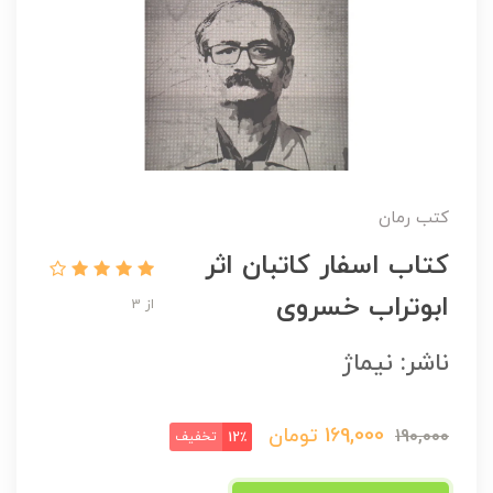
کتب رمان
کتاب اسفار کاتبان اثر
ابوتراب خسروی
از 3
ناشر: نیماژ
169,000
تومان
190,000
تخفیف
12٪