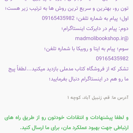
تون رو، بهترین و سریع ترین روش ها به ترتیب زیر هست؛
اول؛ پیام به شماره تلفن؛ 09165435982
دوم: پیام در دایرکت اینستاگرام؛
@madmolibookshop.ir
سوم؛ پیام به ایتا و روبیکا با شماره تلفن؛
09165435982
تشکر که از فروشگاه کتاب مدملی بازدید میکنید...لطفاً پیج
ما رو هم در اینستاگرام دنبال بفرمایید؛
آدرس ما: قم، زنبیل آباد، کوچه 1
و لطفا پیشنهادات و انتقادات خودتون رو از طریق راه های
ارتباطی جهت بهبود عملکرد مان، برای ما ارسال کنید.