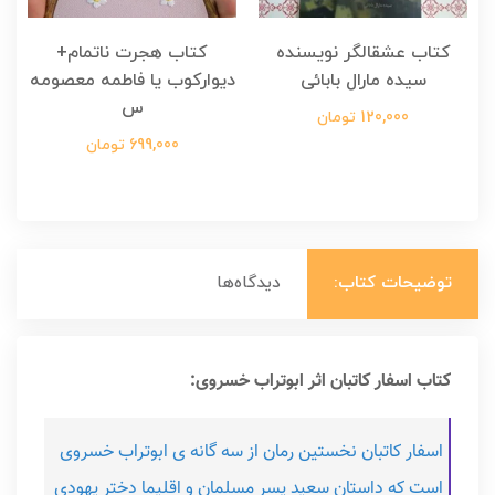
کتاب عشقالگر نویسنده
کتاب هجرت ناتمام+
ک
سیده مارال بابائی
دیوارکوب یا فاطمه معصومه
س
120,000 تومان
699,000 تومان
توضیحات کتاب:
دیدگاه‌ها
کتاب اسفار کاتبان اثر ابوتراب خسروی:
اسفار کاتبان نخستین رمان از سه گانه ی ابوتراب خسروی
است که داستان سعید پسر مسلمان و اقلیما دختر یهودی