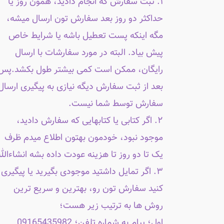
۱. ثبت سفارش که انجام دادید، همون روز یا
حداکثر دو روز بعد سفارش تون ارسال میشه،
مگه اینکه پست تعطیل باشه یا شرایط خاص
پیش بیاد. البته در مورد سفارشات با ارسال
رایگان، ممکن است کمی بیشتر طول بکشد.پس
بعد از ثبت سفارش دیگه نیازی به پیگیری ارسال
سفارش توسط شما نیست.
۲. اگر کتابی یا کتابهایی که سفارش دادید،
موجود نبود، خودمون بهتون اطلاع میدم ظرف
یک تا دو روز تا هزینه عودت داده بشه انشاءالله
۳. اگر تمایل داشتید موجودی بگیرید یا پیگیری
کنید سفارش تون رو، بهترین و سریع ترین
روش ها به ترتیب زیر هست؛
اول؛ پیام به شماره تلفن؛ 09165435982