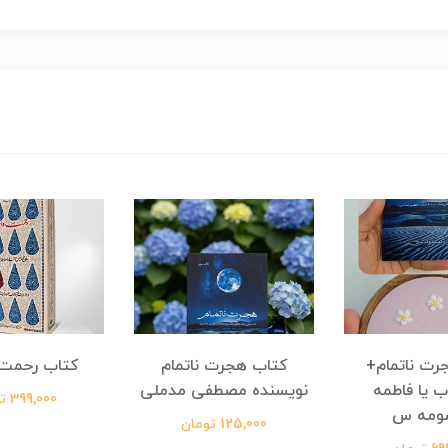
رت ناتمام+
کتاب هجرت ناتمام
کتاب رحمت 
ب یا فاطمه
نویسنده مصطفی مدملی
399,000 تومان
ومه س
125,000 تومان