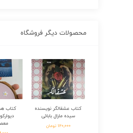
محصولات دیگر فروشگاه
هجرت ناتمام اثر
کتاب عشقالگر نویسنده
کتاب هج
طفی مدملی
سیده مارال بابائی
دیوارکو
معص
124,000 تومان
120,000 تومان