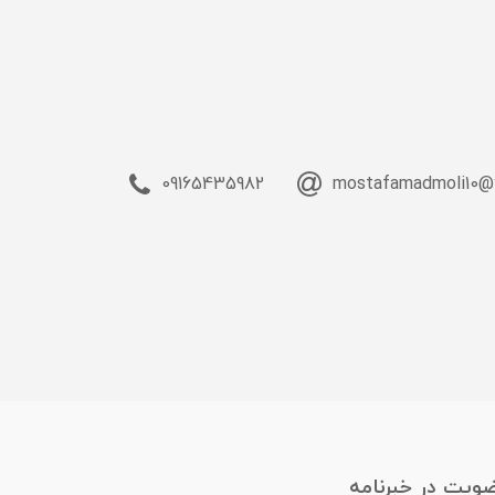
09165435982
mostafamadmoli10@
ویت در خبرنامه