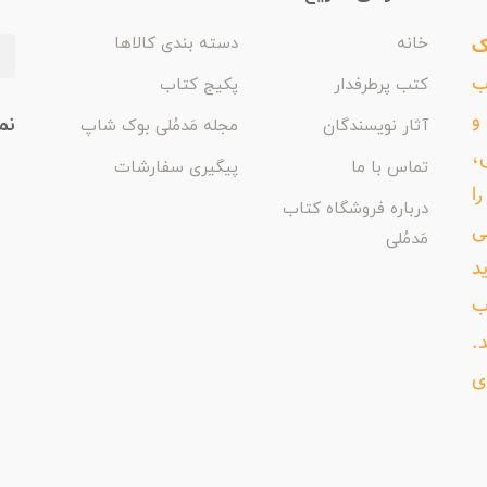
ک
خانه
دسته بندی کالاها
اب
کتب پرطرفدار
پکیج کتاب
و
نم
آثار نویسندگان
مجله مَدمُلی بوک شاپ
،
تماس با ما
پیگیری سفارشات
ا
درباره فروشگاه کتاب
ی
مَدمُلی
د
ب
د.
ی