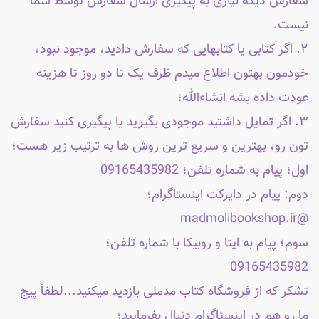
سفارش دیگه نیازی به پیگیری ارسال سفارش توسط شما
نیست.
۲. اگر کتابی یا کتابهایی که سفارش دادید، موجود نبود،
خودمون بهتون اطلاع میدم ظرف یک تا دو روز تا هزینه
عودت داده بشه انشاءالله؛
۳. اگر تمایل داشتید موجودی بگیرید یا پیگیری کنید سفارش
تون رو، بهترین و سریع ترین روش ها به ترتیب زیر هست؛
اول؛ پیام به شماره تلفن؛ 09165435982
دوم: پیام در دایرکت اینستاگرام؛
@madmolibookshop.ir
سوم؛ پیام به ایتا و روبیکا با شماره تلفن؛
09165435982
تشکر که از فروشگاه کتاب مدملی بازدید میکنید...لطفاً پیج
ما رو هم در اینستاگرام دنبال بفرمایید؛