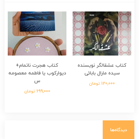
کتاب عشقالگر نویسنده
کتاب هجرت ناتمام+
ک
سیده مارال بابائی
دیوارکوب یا فاطمه معصومه
س
120,000 تومان
699,000 تومان
دیدگاه‌ها