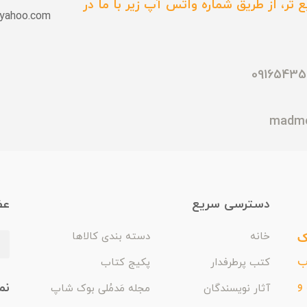
 تر، از طریق شماره واتس آپ زیر با ما در
yahoo.com
دسترسی سریع
عض
ک
خانه
دسته بندی کالاها
اب
کتب پرطرفدار
پکیج کتاب
و
نم
آثار نویسندگان
مجله مَدمُلی بوک شاپ