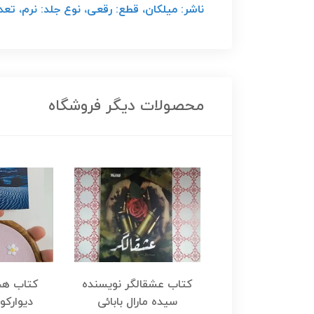
ناشر: میلکان، قطع: رقعی، نوع جلد: نرم، تعداد صف
محصولات دیگر فروشگاه
هجرت ناتمام اثر
کتاب عشقالگر نویسنده
کتاب هج
طفی مدملی
سیده مارال بابائی
دیوارکو