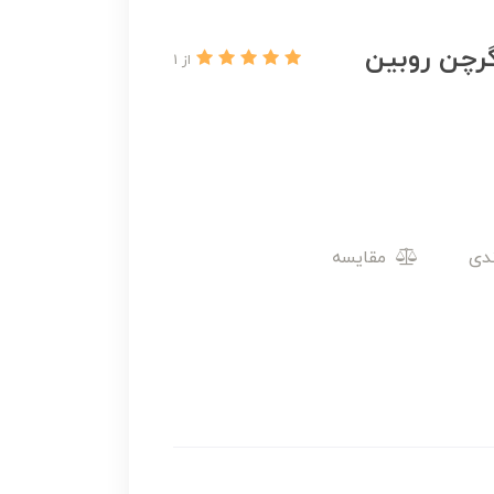
گرچن روبین
از 1
مقایسه