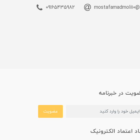
09165435982
mostafamadmoli10@
ویت در خبرنامه
عضویت
اد اعتماد الکترونیک