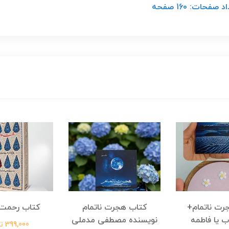
حات: 160 صفحه
رت ناتمام+
کتاب هجرت ناتمام
کتاب رحمت 
ب یا فاطمه
نویسنده مصطفی مدملی
399,000 تومان