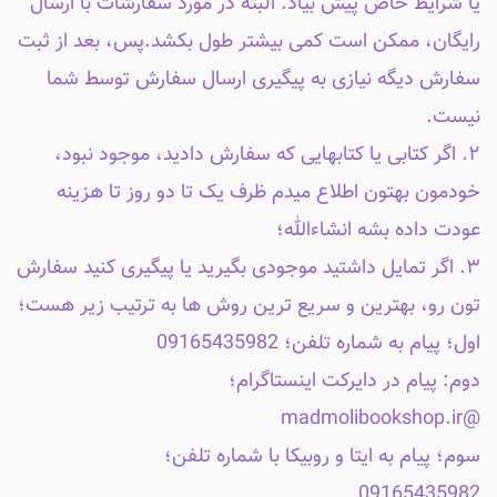
یا شرایط خاص پیش بیاد. البته در مورد سفارشات با ارسال
رایگان، ممکن است کمی بیشتر طول بکشد.پس، بعد از ثبت
سفارش دیگه نیازی به پیگیری ارسال سفارش توسط شما
نیست.
۲. اگر کتابی یا کتابهایی که سفارش دادید، موجود نبود،
خودمون بهتون اطلاع میدم ظرف یک تا دو روز تا هزینه
عودت داده بشه انشاءالله؛
۳. اگر تمایل داشتید موجودی بگیرید یا پیگیری کنید سفارش
تون رو، بهترین و سریع ترین روش ها به ترتیب زیر هست؛
اول؛ پیام به شماره تلفن؛ 09165435982
دوم: پیام در دایرکت اینستاگرام؛
@madmolibookshop.ir
سوم؛ پیام به ایتا و روبیکا با شماره تلفن؛
09165435982