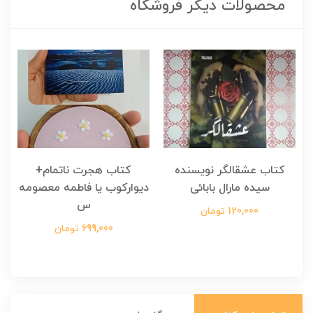
محصولات دیگر فروشگاه
کتاب عشقالگر نویسنده
کتاب هجرت ناتمام+
ک
سیده مارال بابائی
دیوارکوب یا فاطمه معصومه
س
120,000 تومان
699,000 تومان