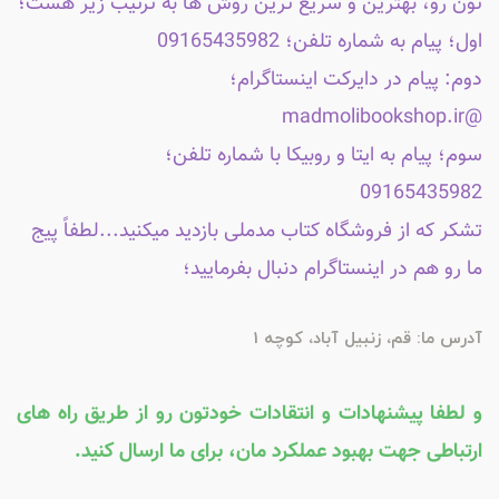
تون رو، بهترین و سریع ترین روش ها به ترتیب زیر هست؛
اول؛ پیام به شماره تلفن؛ 09165435982
دوم: پیام در دایرکت اینستاگرام؛
@madmolibookshop.ir
سوم؛ پیام به ایتا و روبیکا با شماره تلفن؛
09165435982
تشکر که از فروشگاه کتاب مدملی بازدید میکنید...لطفاً پیج
ما رو هم در اینستاگرام دنبال بفرمایید؛
آدرس ما: قم، زنبیل آباد، کوچه 1
و لطفا پیشنهادات و انتقادات خودتون رو از طریق راه های
ارتباطی جهت بهبود عملکرد مان، برای ما ارسال کنید.