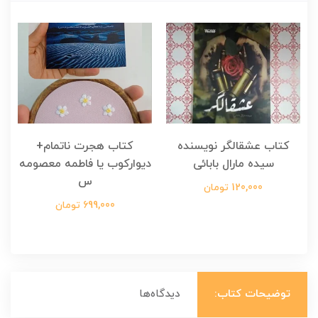
کتاب عشقالگر نویسنده
کتاب هجرت ناتمام+
ک
سیده مارال بابائی
دیوارکوب یا فاطمه معصومه
س
120,000 تومان
699,000 تومان
توضیحات کتاب:
دیدگاه‌ها