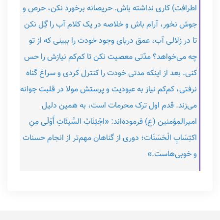
اطرافت) کاری نداشته باش. حریصانه برخورد نکن، حرص و
جوش نخور، آرام باش و خلاصه در یک کلام آب را گِل نکن
تا در زلالی آب، عمق دریای وجود خودت را ببینی که از تو
چه می‌خواهد؟ مدّتی معصیت نکن تا کم‌کم نیازش را حس
کنی. بعد از اینکه مدتی خودت را کنترل کردی و سراغ گناه
نرفتی، کم‌کم نیاز به عبودیت و پرستش مولا در قلبت جوانه
می‌زند. قدم اول ترک محرمات است، به همین دلیل
امیرالمؤمنین (ع) فرموده‌اند: «اجْتِنَابُ السَّیئَاتِ أَوْلَی مِنِ
اکتِسَابِ الْحَسَنَات؛ دوری از گناهان مهم‌تر از انجام حسنات
و خوبی‌هاست.‌»