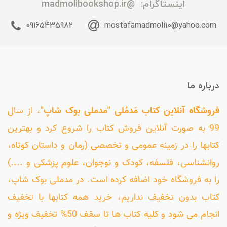
اینستاگرام:
@madmolibookshop.ir
09165435982
mostafamadmoli10@yahoo.com
درباره ما
فروشگاه آنلاین کتاب مَدمُلی "مدملی بوک شاپ"
، از سال
99 به صورت آنلاین فروش کتاب را شروع کرد و بهترین
کتابها را در زمینه عمومی و تخصصی (رمان و داستان کوتاه،
روانشناسی، فلسفه، کودک و نوجوان، علوم پزشکی و ....)
را به فروشگاه خود اضافه کرده است. در مدملی بوک شاپ،
کتاب بدون تخفیف نداریم، خرید همه کتابها با تخفیف
انجام می شود و کلیه کتاب ها تا سقف 50% تخفیف ویژه و